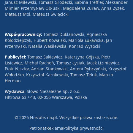
Janusz Milewski, Tomasz Grodecki, Sabina Treffler, Aleksander
Mimier, Przemysław Obłuski, Magdalena Żuraw, Anna Zyzek,
Mateusz Mol, Mateusz Święcicki
Współpracownicy:
Tomasz Duklanowski, Agnieszka
Kołodziejczyk, Hubert Kowalski, Mariola Łukawska, Jan
Przemyłski, Natalia Wasilewska, Konrad Wysocki
Publicyści:
Tomasz Sakiewicz, Katarzyna Gójska, Piotr
Lisiewicz, Michał Rachoń, Tomasz Łysiak, Jacek Liziniewicz,
Piotr Nisztor, Adrian Stankowski, Antoni Rybczyński, Krzysztof
Wołodźko, Krzysztof Karnkowski, Tomasz Teluk, Marcin
Herman
Wydawca:
Słowo Niezależne Sp. z o.o.
Filtrowa 63 / 43, 02-056 Warszawa, Polska
© 2026 Niezależna.pl. Wszystkie prawa zastrzeżone.
Patronat
Reklama
Polityka prywatności