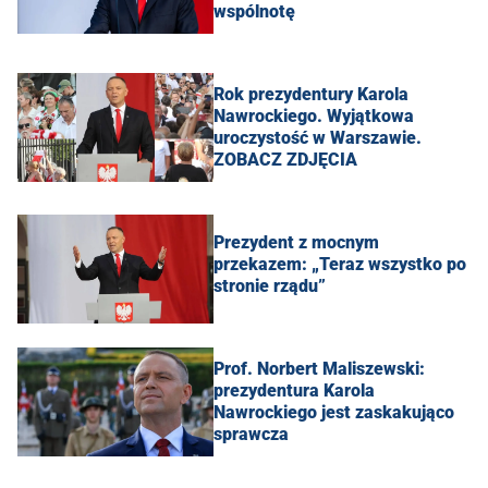
wspólnotę
Rok prezydentury Karola
Nawrockiego. Wyjątkowa
uroczystość w Warszawie.
ZOBACZ ZDJĘCIA
Prezydent z mocnym
przekazem: „Teraz wszystko po
stronie rządu”
Prof. Norbert Maliszewski:
prezydentura Karola
Nawrockiego jest zaskakująco
sprawcza