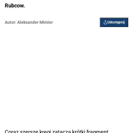
Rubcow.
Autor:
Aleksander Mimier
Udostępnij
Coraz szersze kręgi zatacza krótki fragment