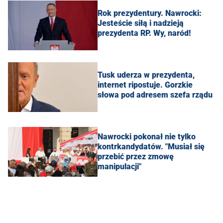
Rok prezydentury. Nawrocki:
Jesteście siłą i nadzieją
prezydenta RP. Wy, naród!
Tusk uderza w prezydenta,
internet ripostuje. Gorzkie
słowa pod adresem szefa rządu
Nawrocki pokonał nie tylko
kontrkandydatów. "Musiał się
przebić przez zmowę
manipulacji"