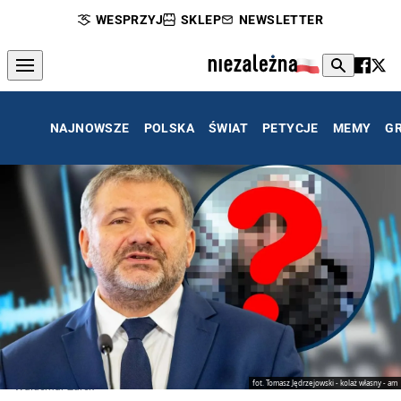
WESPRZYJ
SKLEP
NEWSLETTER
NAJNOWSZE
POLSKA
ŚWIAT
PETYCJE
MEMY
G
fot. Tomasz Jędrzejowski - kolaż własny - am
Waldemar Żurek