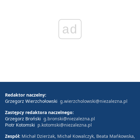
ad
Redaktor naczelny:
Grzegorz Wierzchołowski
g.wierzcholowski@niezalezna.pl
Zastępcy redaktora naczelnego:
Grzegorz Broński
g.bronski@niezalezna.pl
Piotr Kotomski
p.kotomski@niezalezna.pl
Zespół:
Michał Dzierżak, Michał Kowalczyk, Beata Mańkowska,