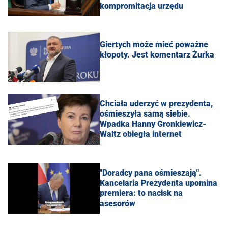
kompromitacja urzędu
Giertych może mieć poważne
kłopoty. Jest komentarz Żurka
Chciała uderzyć w prezydenta,
ośmieszyła samą siebie.
Wpadka Hanny Gronkiewicz-
Waltz obiegła internet
"Doradcy pana ośmieszają".
Kancelaria Prezydenta upomina
premiera: to nacisk na
asesorów