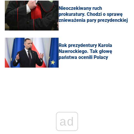
Nieoczekiwany ruch
prokuratury. Chodzi o sprawę
znieważenia pary prezydenckiej
Rok prezydentury Karola
Nawrockiego. Tak głowę
państwa ocenili Polacy
ad