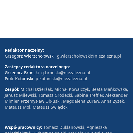
Redaktor naczelny:
Grzegorz Wierzchołowski
g.wierzcholowski@niezalezna.pl
Zastępcy redaktora naczelnego:
Grzegorz Broński
g.bronski@niezalezna.pl
Piotr Kotomski
p.kotomski@niezalezna.pl
Zespół:
Michał Dzierżak, Michał Kowalczyk, Beata Mańkowska,
Janusz Milewski, Tomasz Grodecki, Sabina Treffler, Aleksander
Mimier, Przemysław Obłuski, Magdalena Żuraw, Anna Zyzek,
Mateusz Mol, Mateusz Święcicki
Współpracownicy:
Tomasz Duklanowski, Agnieszka