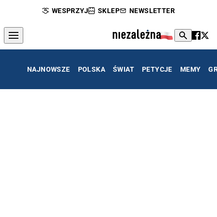
WESPRZYJ
SKLEP
NEWSLETTER
NAJNOWSZE
POLSKA
ŚWIAT
PETYCJE
MEMY
G