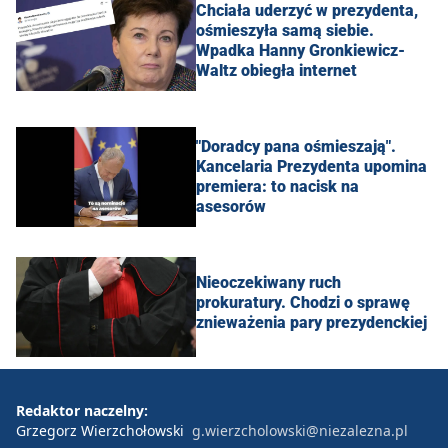
Chciała uderzyć w prezydenta,
ośmieszyła samą siebie.
Wpadka Hanny Gronkiewicz-
Waltz obiegła internet
"Doradcy pana ośmieszają".
Kancelaria Prezydenta upomina
premiera: to nacisk na
asesorów
Nieoczekiwany ruch
prokuratury. Chodzi o sprawę
znieważenia pary prezydenckiej
Redaktor naczelny:
Grzegorz Wierzchołowski
g.wierzcholowski@niezalezna.pl