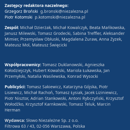
Zastępcy redaktora naczelnego:
Grzegorz Broński
g.bronski@niezalezna.pl
Piotr Kotomski
p.kotomski@niezalezna.pl
Zespół:
Michał Dzierżak, Michał Kowalczyk, Beata Mańkowska,
Janusz Milewski, Tomasz Grodecki, Sabina Treffler, Aleksander
Mimier, Przemysław Obłuski, Magdalena Żuraw, Anna Zyzek,
Mateusz Mol, Mateusz Święcicki
Współpracownicy:
Tomasz Duklanowski, Agnieszka
Kołodziejczyk, Hubert Kowalski, Mariola Łukawska, Jan
Przemyłski, Natalia Wasilewska, Konrad Wysocki
Publicyści:
Tomasz Sakiewicz, Katarzyna Gójska, Piotr
Lisiewicz, Michał Rachoń, Tomasz Łysiak, Jacek Liziniewicz,
Piotr Nisztor, Adrian Stankowski, Antoni Rybczyński, Krzysztof
Wołodźko, Krzysztof Karnkowski, Tomasz Teluk, Marcin
Herman
Wydawca:
Słowo Niezależne Sp. z o.o.
Filtrowa 63 / 43, 02-056 Warszawa, Polska