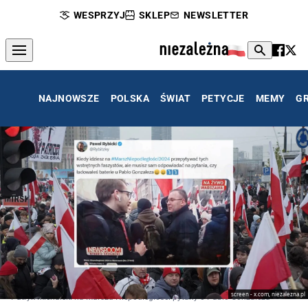
WESPRZYJ
SKLEP
NEWSLETTER
NAJNOWSZE
POLSKA
ŚWIAT
PETYCJE
MEMY
G
screen - x.com, niezalezna.pl
Patryk Michalski na Marszu Niepodległości pytany o Pablo Gonzaleza