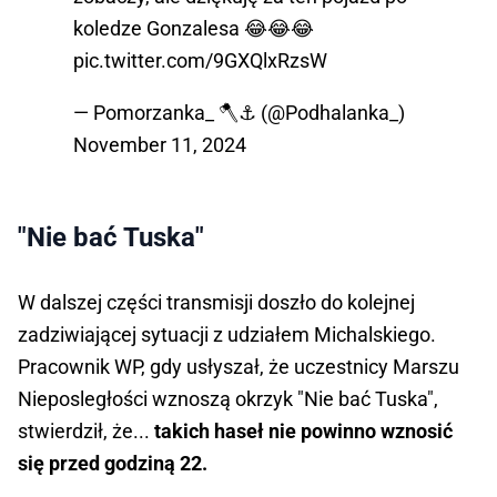
koledze Gonzalesa 😂😂😂
pic.twitter.com/9GXQlxRzsW
— Pomorzanka_ 🪓⚓️ (@Podhalanka_)
November 11, 2024
"Nie bać Tuska"
W dalszej części transmisji doszło do kolejnej
zadziwiającej sytuacji z udziałem Michalskiego.
Pracownik WP, gdy usłyszał, że uczestnicy Marszu
Nieposległości wznoszą okrzyk "Nie bać Tuska",
stwierdził, że...
takich haseł nie powinno wznosić
się przed godziną 22.