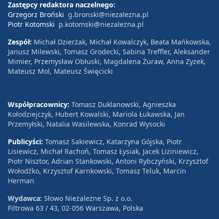
Zastępcy redaktora naczelnego:
Grzegorz Broński
g.bronski@niezalezna.pl
Piotr Kotomski
p.kotomski@niezalezna.pl
Zespół:
Michał Dzierżak, Michał Kowalczyk, Beata Mańkowska,
Janusz Milewski, Tomasz Grodecki, Sabina Treffler, Aleksander
Mimier, Przemysław Obłuski, Magdalena Żuraw, Anna Zyzek,
Mateusz Mol, Mateusz Święcicki
Współpracownicy:
Tomasz Duklanowski, Agnieszka
Kołodziejczyk, Hubert Kowalski, Mariola Łukawska, Jan
Przemyłski, Natalia Wasilewska, Konrad Wysocki
Publicyści:
Tomasz Sakiewicz, Katarzyna Gójska, Piotr
Lisiewicz, Michał Rachoń, Tomasz Łysiak, Jacek Liziniewicz,
Piotr Nisztor, Adrian Stankowski, Antoni Rybczyński, Krzysztof
Wołodźko, Krzysztof Karnkowski, Tomasz Teluk, Marcin
Herman
Wydawca:
Słowo Niezależne Sp. z o.o.
Filtrowa 63 / 43, 02-056 Warszawa, Polska