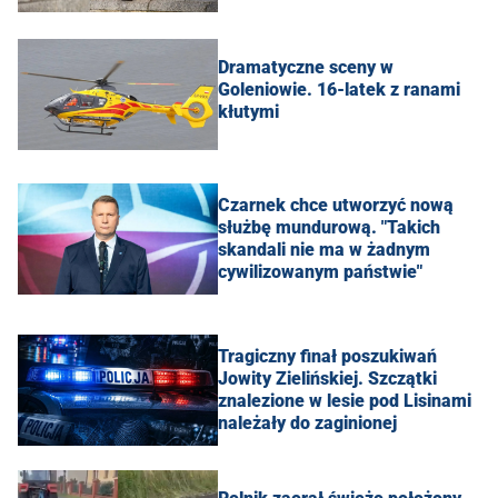
Dramatyczne sceny w
Goleniowie. 16-latek z ranami
kłutymi
Czarnek chce utworzyć nową
służbę mundurową. "Takich
skandali nie ma w żadnym
cywilizowanym państwie"
Tragiczny finał poszukiwań
Jowity Zielińskiej. Szczątki
znalezione w lesie pod Lisinami
należały do zaginionej