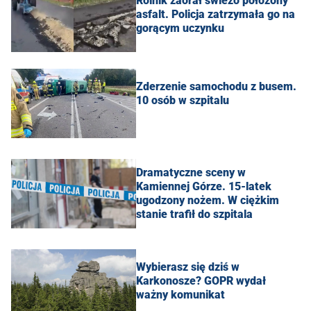
Rolnik zaorał świeżo położony
asfalt. Policja zatrzymała go na
gorącym uczynku
Zderzenie samochodu z busem.
10 osób w szpitalu
Dramatyczne sceny w
Kamiennej Górze. 15-latek
ugodzony nożem. W ciężkim
stanie trafił do szpitala
Wybierasz się dziś w
Karkonosze? GOPR wydał
ważny komunikat