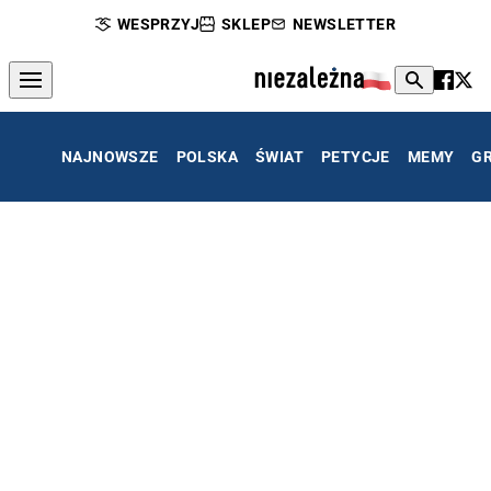
WESPRZYJ
SKLEP
NEWSLETTER
NAJNOWSZE
POLSKA
ŚWIAT
PETYCJE
MEMY
G