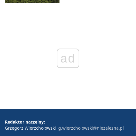
ad
Redaktor naczelny:
Grzegorz Wierzchołowski
g.wierzcholowski@niezalezna.pl