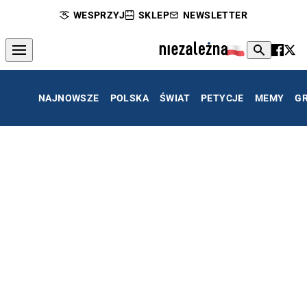
WESPRZYJ
SKLEP
NEWSLETTER
NAJNOWSZE
POLSKA
ŚWIAT
PETYCJE
MEMY
G