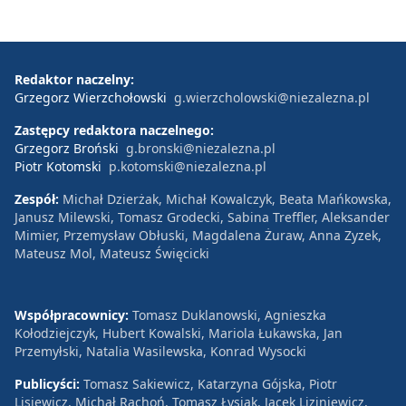
Redaktor naczelny:
Grzegorz Wierzchołowski
g.wierzcholowski@niezalezna.pl
Zastępcy redaktora naczelnego:
Grzegorz Broński
g.bronski@niezalezna.pl
Piotr Kotomski
p.kotomski@niezalezna.pl
Zespół:
Michał Dzierżak, Michał Kowalczyk, Beata Mańkowska,
Janusz Milewski, Tomasz Grodecki, Sabina Treffler, Aleksander
Mimier, Przemysław Obłuski, Magdalena Żuraw, Anna Zyzek,
Mateusz Mol, Mateusz Święcicki
Współpracownicy:
Tomasz Duklanowski, Agnieszka
Kołodziejczyk, Hubert Kowalski, Mariola Łukawska, Jan
Przemyłski, Natalia Wasilewska, Konrad Wysocki
Publicyści:
Tomasz Sakiewicz, Katarzyna Gójska, Piotr
Lisiewicz, Michał Rachoń, Tomasz Łysiak, Jacek Liziniewicz,