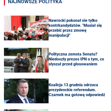
NAJNOWSZE POLITYKA
Nawrocki pokonał nie tylko
kontrkandydatów. "Musiał się
przebić przez zmowę
manipulacji"
Polityczna zemsta Senatu?
Niedoszły prezes IPN o tym, co
słyszał przed głosowaniem
Koalicja 13 grudnia odrzuca
prezydenckie referendum.
Czarnek ma gotową odpowiedź