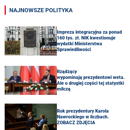
NAJNOWSZE POLITYKA
Impreza integracyjna za ponad
160 tys. zł. NIK kwestionuje
wydatki Ministerstwa
Sprawiedliwości
Rządzący
wypominają prezydentowi weta.
Ale o drugiej części tej statystki
milczą
Rok prezydentury Karola
Nawrockiego w liczbach.
ZOBACZ ZDJĘCIA