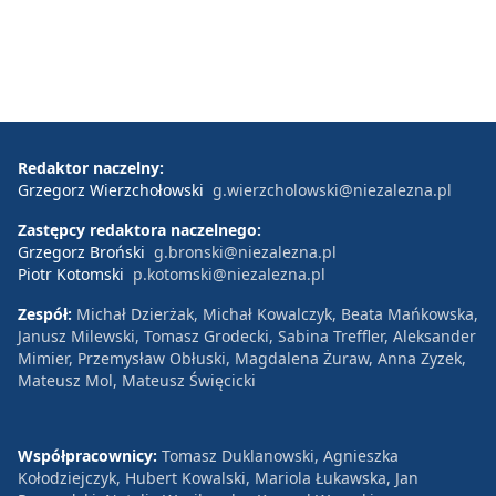
Redaktor naczelny:
Grzegorz Wierzchołowski
g.wierzcholowski@niezalezna.pl
Zastępcy redaktora naczelnego:
Grzegorz Broński
g.bronski@niezalezna.pl
Piotr Kotomski
p.kotomski@niezalezna.pl
Zespół:
Michał Dzierżak, Michał Kowalczyk, Beata Mańkowska,
Janusz Milewski, Tomasz Grodecki, Sabina Treffler, Aleksander
Mimier, Przemysław Obłuski, Magdalena Żuraw, Anna Zyzek,
Mateusz Mol, Mateusz Święcicki
Współpracownicy:
Tomasz Duklanowski, Agnieszka
Kołodziejczyk, Hubert Kowalski, Mariola Łukawska, Jan