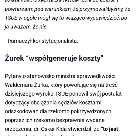
działalność orzecznicza IKNiSP idzie do kosza. I
powtarzam: pod warunkiem, że przyjmowalibyśmy, że
TSUE w ogóle mógł się tu wiążąco wypowiedzieć, bo
ja uważam, że nie
- tłumaczył konstytucjonalista.
Żurek “współgeneruje koszty”
Pytany o stanowisko ministra sprawiedliwości
Waldemara Żurka, który powołując się na treść
dzisiejszego wyroku TSUE ponowił swój postulat
dotyczący obciążania sędziów kosztami
odszkodowań dla rzekomo pokrzywdzonych
poprzez ich rzekomo bezprawnie wydane
orzeczenia, dr. Oskar Kida stwierdził, że
“to jest