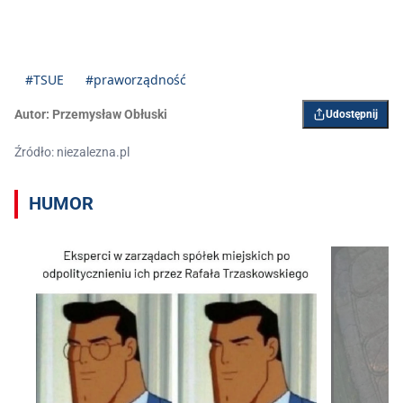
#TSUE
#praworządność
Autor:
Przemysław Obłuski
Udostępnij
Źródło: niezalezna.pl
HUMOR