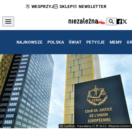
WESPRZYJ
SKLEP
NEWSLETTER
NAJNOWSZE
POLSKA
ŚWIAT
PETYCJE
MEMY
G
fot. Luxofluxo - Praca własna, CC BY-SA 4.0 - Wikipedia Commons
Siedziba TSUE