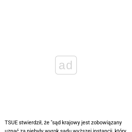
ad
TSUE stwierdził, że "sąd krajowy jest zobowiązany
uznać za niebyły wyrok sądu wyższej instancji, który