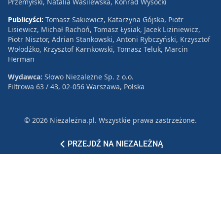
Przemyłski, Natalia Wasilewska, Konrad Wysocki
Publicyści:
Tomasz Sakiewicz, Katarzyna Gójska, Piotr
Lisiewicz, Michał Rachoń, Tomasz Łysiak, Jacek Liziniewicz,
Piotr Nisztor, Adrian Stankowski, Antoni Rybczyński, Krzysztof
Wołodźko, Krzysztof Karnkowski, Tomasz Teluk, Marcin
Herman
Wydawca:
Słowo Niezależne Sp. z o.o.
Filtrowa 63 / 43, 02-056 Warszawa, Polska
© 2026 Niezależna.pl. Wszystkie prawa zastrzeżone.
Patronat
Reklama
Polityka prywatności
PRZEJDŹ NA NIEZALEŻNĄ