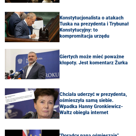
Konstytucjonalista o atakach
Tuska na prezydenta i Trybunał
Konstytucyjny: to
kompromitacja urzędu
Giertych może mieć poważne
kłopoty. Jest komentarz Żurka
Chciała uderzyć w prezydenta,
ośmieszyła samą siebie.
Wpadka Hanny Gronkiewicz-
Waltz obiegła internet
"Doradcy pana ośmieszają".