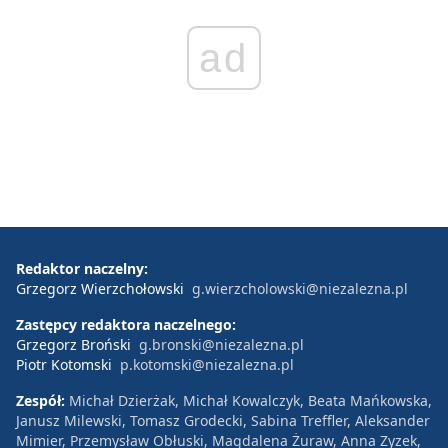
ad
Redaktor naczelny:
Grzegorz Wierzchołowski
g.wierzcholowski@niezalezna.pl
Zastępcy redaktora naczelnego:
Grzegorz Broński
g.bronski@niezalezna.pl
Piotr Kotomski
p.kotomski@niezalezna.pl
Zespół:
Michał Dzierżak, Michał Kowalczyk, Beata Mańkowska,
Janusz Milewski, Tomasz Grodecki, Sabina Treffler, Aleksander
Mimier, Przemysław Obłuski, Magdalena Żuraw, Anna Zyzek,