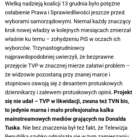
Wielką nadzieją koalicji 13 grudnia było potężne
osłabienie Prawa i Sprawiedliwości jeszcze przed
wyborami samorządowymi. Niemal każdy znaczący
krok nowej władzy w kolejnych miesiącach zmierzał
właśnie ku temu – zohydzeniu PiS w oczach ich
wyborców. Trzynastogrudniowcy
najprawdopodobniej uwierzyli, że bezprawne
przejęcie TVP w znacznej mierze załatwi problem –
że widzowie pozostaną przy znanej marce i
stopniowo oswoją się z desantem protuskowych
dziennikarzy i zalewem protuskowych opinii
. Projekt
się nie udał – TVP w likwidacji, zwana też TVN bis,
to jedynie marna i mało profesjonalna kalka
mainstreamowych mediów grających na Donalda
Tuska
. Nie bez znaczenia był też fakt, że Telewizja
Republika szybko odnalazła się w tym zamieszaniu,