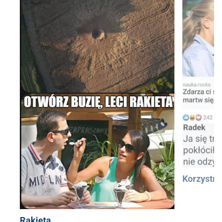
Korzystn
Rakieta