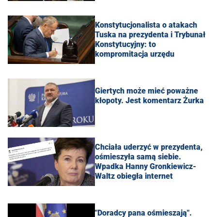
Konstytucjonalista o atakach
Tuska na prezydenta i Trybunał
Konstytucyjny: to
kompromitacja urzędu
Giertych może mieć poważne
kłopoty. Jest komentarz Żurka
Chciała uderzyć w prezydenta,
ośmieszyła samą siebie.
Wpadka Hanny Gronkiewicz-
Waltz obiegła internet
"Doradcy pana ośmieszają".