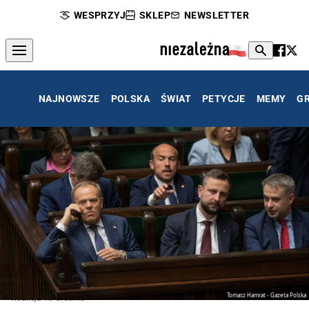
WESPRZYJ
SKLEP
NEWSLETTER
NAJNOWSZE
POLSKA
ŚWIAT
PETYCJE
MEMY
G
Tomasz Hamrat - Gazeta Polska
Koalicja 13 Grudnia