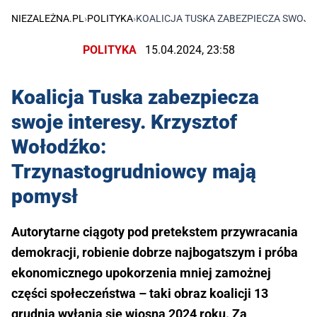
NIEZALEŻNA.PL
›
POLITYKA
›
KOALICJA TUSKA ZABEZPIECZA SWOJ
POLITYKA
15.04.2024, 23:58
Koalicja Tuska zabezpiecza
swoje interesy. Krzysztof
Wołodźko:
Trzynastogrudniowcy mają
pomysł
Autorytarne ciągoty pod pretekstem przywracania
demokracji, robienie dobrze najbogatszym i próba
ekonomicznego upokorzenia mniej zamożnej
części społeczeństwa – taki obraz koalicji 13
grudnia wyłania się wiosną 2024 roku. Za