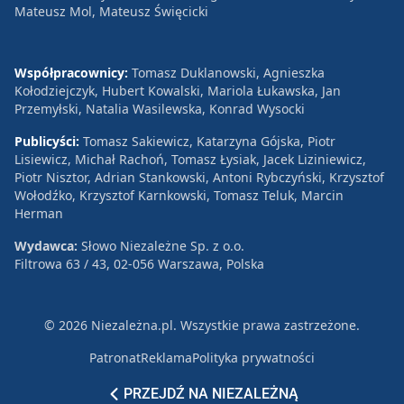
Mateusz Mol, Mateusz Święcicki
Współpracownicy:
Tomasz Duklanowski, Agnieszka
Kołodziejczyk, Hubert Kowalski, Mariola Łukawska, Jan
Przemyłski, Natalia Wasilewska, Konrad Wysocki
Publicyści:
Tomasz Sakiewicz, Katarzyna Gójska, Piotr
Lisiewicz, Michał Rachoń, Tomasz Łysiak, Jacek Liziniewicz,
Piotr Nisztor, Adrian Stankowski, Antoni Rybczyński, Krzysztof
Wołodźko, Krzysztof Karnkowski, Tomasz Teluk, Marcin
Herman
Wydawca:
Słowo Niezależne Sp. z o.o.
Filtrowa 63 / 43, 02-056 Warszawa, Polska
© 2026 Niezależna.pl. Wszystkie prawa zastrzeżone.
Patronat
Reklama
Polityka prywatności
PRZEJDŹ NA NIEZALEŻNĄ