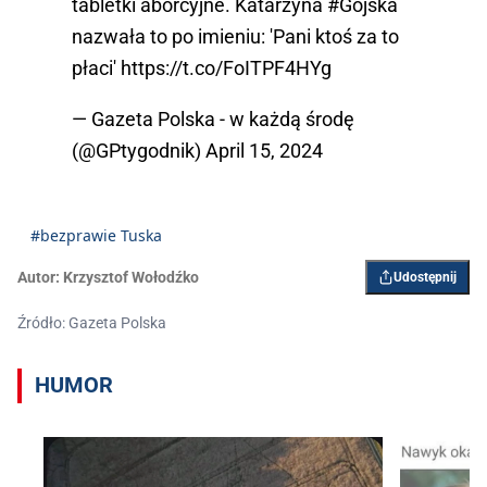
tabletki aborcyjne. Katarzyna
#Gójska
nazwała to po imieniu: 'Pani ktoś za to
płaci'
https://t.co/FoITPF4HYg
— Gazeta Polska - w każdą środę
(@GPtygodnik)
April 15, 2024
#bezprawie Tuska
Autor:
Krzysztof Wołodźko
Udostępnij
Źródło: Gazeta Polska
HUMOR