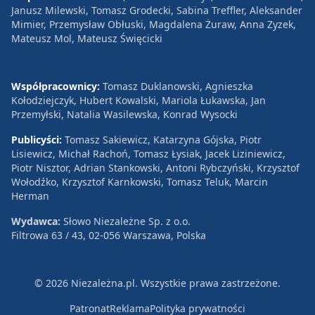
Janusz Milewski, Tomasz Grodecki, Sabina Treffler, Aleksander
Mimier, Przemysław Obłuski, Magdalena Żuraw, Anna Zyzek,
Mateusz Mol, Mateusz Święcicki
Współpracownicy:
Tomasz Duklanowski, Agnieszka
Kołodziejczyk, Hubert Kowalski, Mariola Łukawska, Jan
Przemyłski, Natalia Wasilewska, Konrad Wysocki
Publicyści:
Tomasz Sakiewicz, Katarzyna Gójska, Piotr
Lisiewicz, Michał Rachoń, Tomasz Łysiak, Jacek Liziniewicz,
Piotr Nisztor, Adrian Stankowski, Antoni Rybczyński, Krzysztof
Wołodźko, Krzysztof Karnkowski, Tomasz Teluk, Marcin
Herman
Wydawca:
Słowo Niezależne Sp. z o.o.
Filtrowa 63 / 43, 02-056 Warszawa, Polska
© 2026 Niezależna.pl. Wszystkie prawa zastrzeżone.
Patronat
Reklama
Polityka prywatności