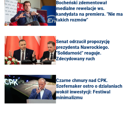
Bocheński zdementował
medialne rewelacje ws.
kandydata na premiera. "Nie ma
takich rozmów"
Senat odrzucił propozycję
prezydenta Nawrockiego.
"Solidarność" reaguje.
Zdecydowany ruch
Czarne chmury nad CPK.
Szefernaker ostro o działaniach
wokół inwestycji: Festiwal
minimalizmu