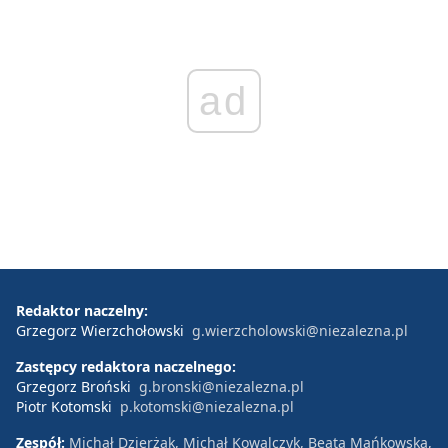
ad
Redaktor naczelny:
Grzegorz Wierzchołowski
g.wierzcholowski@niezalezna.pl
Zastępcy redaktora naczelnego:
Grzegorz Broński
g.bronski@niezalezna.pl
Piotr Kotomski
p.kotomski@niezalezna.pl
Zespół:
Michał Dzierżak, Michał Kowalczyk, Beata Mańkowska,