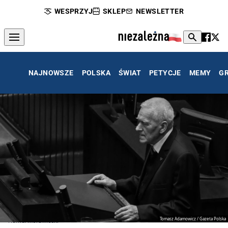
WESPRZYJ
SKLEP
NEWSLETTER
NAJNOWSZE
POLSKA
ŚWIAT
PETYCJE
MEMY
G
Tomasz Adamowicz / Gazeta Polska
Kornel Morawiecki