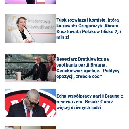
Tusk rozwiązał komisję, którą
kierowała Gregorczyk-Abram.
Kosztowała Polaków blisko 2,5
mln zł
Reseciarz Bratkiewicz na
spotkaniu partii Brauna.
Cenckiewicz apeluje. "Politycy
opozycji, zróbcie coś!"
Echa współpracy partii Brauna z
reseciarzem. Bosak: Coraz
więcej dziwnych ludzi