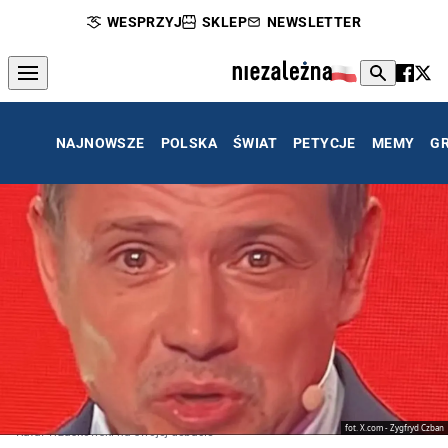
WESPRZYJ
SKLEP
NEWSLETTER
NAJNOWSZE
POLSKA
ŚWIAT
PETYCJE
MEMY
G
fot. X.com - Zygfryd Czban
Rafał Trzaskowski na swojej debacie