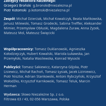
Zastępcy redaktora naczelnego:
Grzegorz Broński
g.bronski@niezalezna.pl
Piotr Kotomski
p.kotomski@niezalezna.pl
Zespół:
Michał Dzierżak, Michał Kowalczyk, Beata Mańkowska,
Janusz Milewski, Tomasz Grodecki, Sabina Treffler, Aleksander
Mimier, Przemysław Obłuski, Magdalena Żuraw, Anna Zyzek,
Mateusz Mol, Mateusz Święcicki
Współpracownicy:
Tomasz Duklanowski, Agnieszka
Kołodziejczyk, Hubert Kowalski, Mariola Łukawska, Jan
Przemyłski, Natalia Wasilewska, Konrad Wysocki
Publicyści:
Tomasz Sakiewicz, Katarzyna Gójska, Piotr
Lisiewicz, Michał Rachoń, Tomasz Łysiak, Jacek Liziniewicz,
Piotr Nisztor, Adrian Stankowski, Antoni Rybczyński, Krzysztof
Wołodźko, Krzysztof Karnkowski, Tomasz Teluk, Marcin
Herman
Wydawca:
Słowo Niezależne Sp. z o.o.
Filtrowa 63 / 43, 02-056 Warszawa, Polska