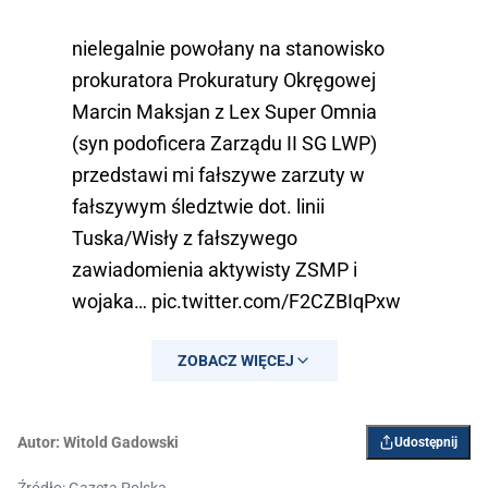
nielegalnie powołany na stanowisko
prokuratora Prokuratury Okręgowej
Marcin Maksjan z Lex Super Omnia
(syn podoficera Zarządu II SG LWP)
przedstawi mi fałszywe zarzuty w
fałszywym śledztwie dot. linii
Tuska/Wisły z fałszywego
zawiadomienia aktywisty ZSMP i
wojaka…
pic.twitter.com/F2CZBIqPxw
— Sławomir Cenckiewicz
ZOBACZ WIĘCEJ
(@Cenckiewicz)
April 25, 2025
Autor:
Witold Gadowski
Udostępnij
Źródło: Gazeta Polska