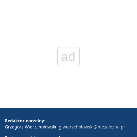
ad
Redaktor naczelny:
Grzegorz Wierzchołowski
g.wierzcholowski@niezalezna.pl