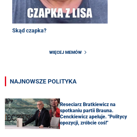
Skąd czapka?
WIĘCEJ MEMÓW
NAJNOWSZE POLITYKA
Reseciarz Bratkiewicz na
spotkaniu partii Brauna.
Cenckiewicz apeluje. "Politycy
opozycji, zróbcie coś!"