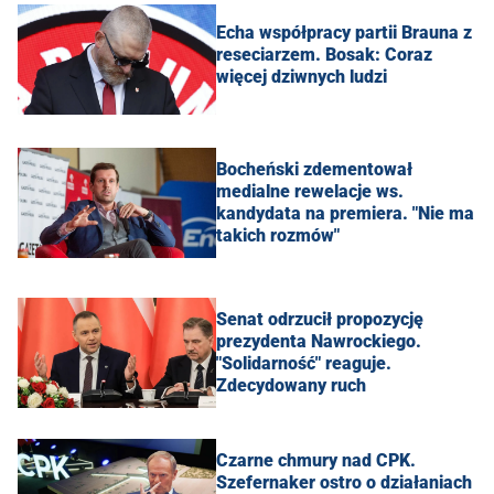
Echa współpracy partii Brauna z
reseciarzem. Bosak: Coraz
więcej dziwnych ludzi
Bocheński zdementował
medialne rewelacje ws.
kandydata na premiera. "Nie ma
takich rozmów"
Senat odrzucił propozycję
prezydenta Nawrockiego.
"Solidarność" reaguje.
Zdecydowany ruch
Czarne chmury nad CPK.
Szefernaker ostro o działaniach