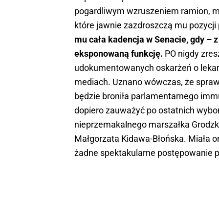
pogardliwym wzruszeniem ramion, mówi
które jawnie zazdroszczą mu pozycji 
mu cała kadencja w Senacie, gdy – z
eksponowaną funkcję.
PO nigdy zres
udokumentowanych oskarżeń o lekarsk
mediach. Uznano wówczas, że sprawę 
będzie broniła parlamentarnego imm
dopiero zauważyć po ostatnich wybor
nieprzemakalnego marszałka Grodzkie
Małgorzata Kidawa-Błońska. Miała ona
żadne spektakularne postępowanie p