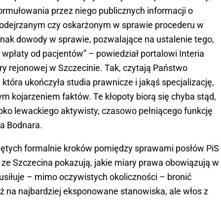
rmułowania przez niego publicznych informacji o
 podejrzanym czy oskarżonym w sprawie procederu w
jednak dowody w sprawie, pozwalające na ustalenie tego,
wpłaty od pacjentów” – powiedział portalowi Interia
ry rejonowej w Szczecinie. Tak, czytają Państwo
która ukończyła studia prawnicze i jakąś specjalizację,
m kojarzeniem faktów. Te kłopoty biorą się chyba stąd,
oko lewackiego aktywisty, czasowo pełniącego funkcję
ma Bodnara.
jętych formalnie kroków pomiędzy sprawami posłów PiS
 ze Szczecina pokazują, jakie miary prawa obowiązują w
O usiłuje – mimo oczywistych okoliczności – bronić
uż na najbardziej eksponowane stanowiska, ale włos z