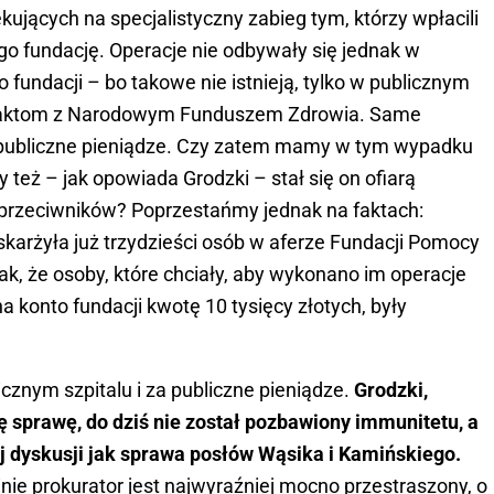
ekujących na specjalistyczny zabieg tym, którzy wpłacili
o fundację. Operacje nie odbywały się jednak w
fundacji – bo takowe nie istnieją, tylko w publicznym
traktom z Narodowym Funduszem Zdrowia. Same
 publiczne pieniądze. Czy zatem mamy w tym wypadku
y też – jak opowiada Grodzki – stał się on ofiarą
h przeciwników? Poprzestańmy jednak na faktach:
karżyła już trzydzieści osób w aferze Fundacji Pomocy
ak, że osoby, które chciały, aby wykonano im operacje
na konto fundacji kwotę 10 tysięcy złotych, były
znym szpitalu i za publiczne pieniądze.
Grodzki,
 sprawę, do dziś nie został pozbawiony immunitetu, a
j dyskusji jak sprawa posłów Wąsika i Kamińskiego.
e prokurator jest najwyraźniej mocno przestraszony, o