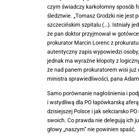
czym świadczy karkołomny sposób fo
śledztwie. „Tomasz Grodzki nie jest
szczecińskim szpitalu (…). Istniały 
że pan doktor przyjmował w gotówce 
prokurator Marcin Lorenc z prokuratu
autentyczny zapis wypowiedzi osoby, 
jednak ma wyraźne kłopoty z logiczny
że nad panem prokuratorem wisi już 
ministra sprawiedliwości, pana Ada
Samo porównanie nagłośnienia i pod
i wstydliwą dla PO łapówkarską aferą
dzisiejszej Polsce i jak sekciarsko P
swoich. Co prawda nie delegują ich j
głowy „naszym” nie powinien spaść.