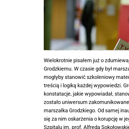
Afera kopertowa. Prof. Tomasz Grodzki w końcu udow
Wielokrotnie pisałem już o zdumiewa
Grodzkiemu. W czasie gdy był marsz
mogłyby stanowić szkoleniowy materi
treścią i logiką każdej wypowiedzi. G
konstatacje, jakie wypowiadał, stanow
zostało uniwersum zakomunikowane. 
marszałka Grodzkiego. Od samej inaug
się za nim oskarżenia o korupcję w j
Szpitalu im. prof. Alfreda Sokołowsk