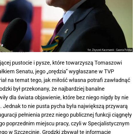
fot. Zbyszek Kaczmarek - Gazeta Polska
odni niewinność?
jącej pustocie i pysze, które towarzyszą Tomaszowi
ałkiem Senatu, jego „orędzia” wygłaszane w TVP
ał na temat tego, jak miłość własna potrafi zawładnąć
rodzki był przekonany, że najbardziej banalne
iły dla świata objawienie, które bez niego nigdy by nie
Jednak to nie pusta pycha była największą przywarą
uracji pełnienia przez niego publicznej funkcji ciągnęły
ego poprzednim miejscu pracy, czyli w Specjalistycznym
iego w Szczecinie. Grodzki zbywał te informacje