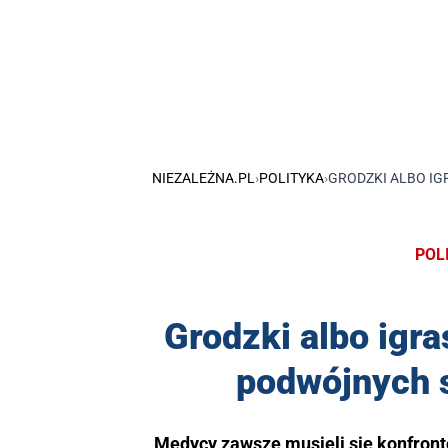
NIEZALEŻNA.PL
›
POLITYKA
›
GRODZKI ALBO I
POL
Grodzki albo igr
podwójnych 
Medycy zawsze musieli się konfron