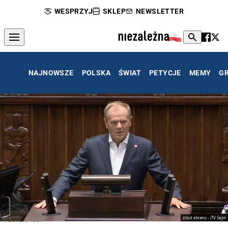
WESPRZYJ
SKLEP
NEWSLETTER
NAJNOWSZE
POLSKA
ŚWIAT
PETYCJE
MEMY
G
zrzut ekranu - iTV Sejm
Donald Tusk