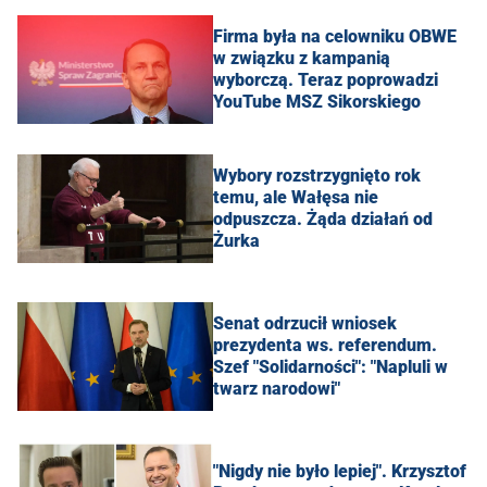
Firma była na celowniku OBWE
w związku z kampanią
wyborczą. Teraz poprowadzi
YouTube MSZ Sikorskiego
Wybory rozstrzygnięto rok
temu, ale Wałęsa nie
odpuszcza. Żąda działań od
Żurka
Senat odrzucił wniosek
prezydenta ws. referendum.
Szef "Solidarności": "Napluli w
twarz narodowi"
"Nigdy nie było lepiej". Krzysztof