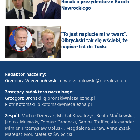
Bosak o prezydenturze Karola
Nawrockiego
"To jest naplucie mi w twarz".
Olbrychski tak się wściekł, że
napisał list do Tuska
Redaktor naczelny:
Grzegorz Wierzchołowski
g.wierzcholowski@niezalezna.pl
Zastępcy redaktora naczelnego:
Grzegorz Broński
g.bronski@niezalezna.pl
Piotr Kotomski
p.kotomski@niezalezna.pl
Zespół:
Michał Dzierżak, Michał Kowalczyk, Beata Mańkowska,
Janusz Milewski, Tomasz Grodecki, Sabina Treffler, Aleksander
Mimier, Przemysław Obłuski, Magdalena Żuraw, Anna Zyzek,
Mateusz Mol, Mateusz Święcicki