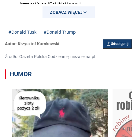
https://t.co/5oUNtNgoqJ
ZOBACZ WIĘCEJ
pic.twitter.com/uWMPyWdW74
— GP Codziennie (@GPCodziennie)
#Donald Tusk
#Donald Trump
January 20, 2025
Autor:
Krzysztof Karnkowski
Udostępnij
Źródło: Gazeta Polska Codziennie, niezalezna.pl
HUMOR