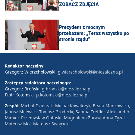
ZOBACZ ZDJĘCIA
Prezydent z mocnym
przekazem: „Teraz wszystko po
stronie rządu”
Redaktor naczelny:
Grzegorz Wierzchołowski
g.wierzcholowski@niezalezna.pl
Zastępcy redaktora naczelnego:
Grzegorz Broński
g.bronski@niezalezna.pl
Piotr Kotomski
p.kotomski@niezalezna.pl
Zespół:
Michał Dzierżak, Michał Kowalczyk, Beata Mańkowska,
Janusz Milewski, Tomasz Grodecki, Sabina Treffler, Aleksander
Mimier, Przemysław Obłuski, Magdalena Żuraw, Anna Zyzek,
Mateusz Mol, Mateusz Święcicki