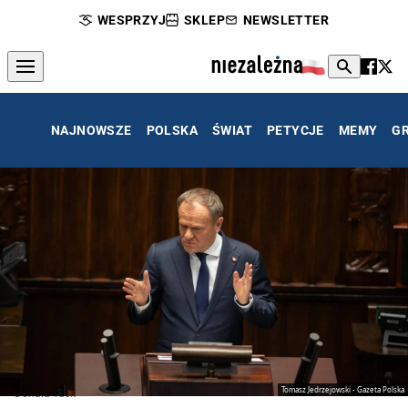
WESPRZYJ
SKLEP
NEWSLETTER
NAJNOWSZE
POLSKA
ŚWIAT
PETYCJE
MEMY
G
Tomasz Jedrzejowski - Gazeta Polska
Donald Tusk