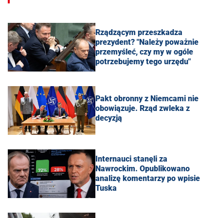
Rządzącym przeszkadza
prezydent? "Należy poważnie
przemyśleć, czy my w ogóle
potrzebujemy tego urzędu"
Pakt obronny z Niemcami nie
obowiązuje. Rząd zwleka z
decyzją
Internauci stanęli za
Nawrockim. Opublikowano
analizę komentarzy po wpisie
Tuska