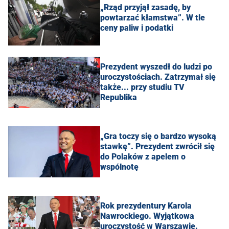
„Rząd przyjął zasadę, by
powtarzać kłamstwa”. W tle
ceny paliw i podatki
Prezydent wyszedł do ludzi po
uroczystościach. Zatrzymał się
także... przy studiu TV
Republika
„Gra toczy się o bardzo wysoką
stawkę”. Prezydent zwrócił się
do Polaków z apelem o
wspólnotę
Rok prezydentury Karola
Nawrockiego. Wyjątkowa
uroczystość w Warszawie.