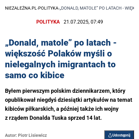
NIEZALEŻNA.PL
›
POLITYKA
›
„DONALD, MATOLE” PO LATACH - WIĘK
POLITYKA
21.07.2025, 07:49
„Donald, matole” po latach -
większość Polaków myśli o
nielegalnych imigrantach to
samo co kibice
Byłem pierwszym polskim dziennikarzem, który
opublikował niegdyś dziesiątki artykułów na temat
kibiców piłkarskich, a później także ich wojny
z rządem Donalda Tuska sprzed 14 lat.
Autor:
Piotr Lisiewicz
Udostępnij