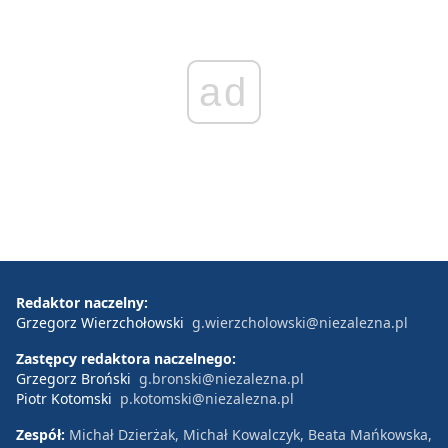
ad
Redaktor naczelny:
Grzegorz Wierzchołowski
g.wierzcholowski@niezalezna.pl
Zastępcy redaktora naczelnego:
Grzegorz Broński
g.bronski@niezalezna.pl
Piotr Kotomski
p.kotomski@niezalezna.pl
Zespół:
Michał Dzierżak, Michał Kowalczyk, Beata Mańkowska,