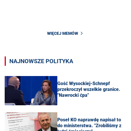
WIĘCEJ MEMÓW
NAJNOWSZE POLITYKA
Gość Wysockiej-Schnepf
przekroczył wszelkie granice.
"Nawrocki ćpa"
Poseł KO naprawdę napisał to
do ministerstwa. "Zrobiliśmy z