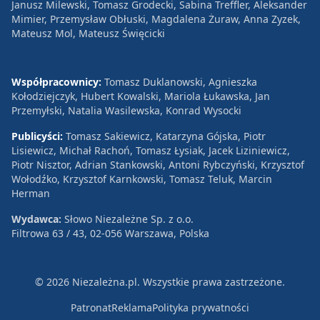
Janusz Milewski, Tomasz Grodecki, Sabina Treffler, Aleksander
Mimier, Przemysław Obłuski, Magdalena Żuraw, Anna Zyzek,
Mateusz Mol, Mateusz Święcicki
Współpracownicy:
Tomasz Duklanowski, Agnieszka
Kołodziejczyk, Hubert Kowalski, Mariola Łukawska, Jan
Przemyłski, Natalia Wasilewska, Konrad Wysocki
Publicyści:
Tomasz Sakiewicz, Katarzyna Gójska, Piotr
Lisiewicz, Michał Rachoń, Tomasz Łysiak, Jacek Liziniewicz,
Piotr Nisztor, Adrian Stankowski, Antoni Rybczyński, Krzysztof
Wołodźko, Krzysztof Karnkowski, Tomasz Teluk, Marcin
Herman
Wydawca:
Słowo Niezależne Sp. z o.o.
Filtrowa 63 / 43, 02-056 Warszawa, Polska
© 2026 Niezależna.pl. Wszystkie prawa zastrzeżone.
Patronat
Reklama
Polityka prywatności