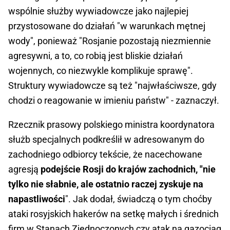
wspólnie służby wywiadowcze jako najlepiej
przystosowane do działań "w warunkach mętnej
wody", ponieważ "Rosjanie pozostają niezmiennie
agresywni, a to, co robią jest bliskie działań
wojennych, co niezwykle komplikuje sprawę".
Struktury wywiadowcze są też "najwłaściwsze, gdy
chodzi o reagowanie w imieniu państw" - zaznaczył.
Rzecznik prasowy polskiego ministra koordynatora
służb specjalnych podkreślił w adresowanym do
zachodniego odbiorcy tekście, że nacechowane
agresją
podejście Rosji do krajów zachodnich, "nie
tylko nie słabnie, ale ostatnio raczej zyskuje na
napastliwości
". Jak dodał, świadczą o tym choćby
ataki rosyjskich hakerów na setkę małych i średnich
firm w Stanach Zjednoczonych czy atak na gazociąg