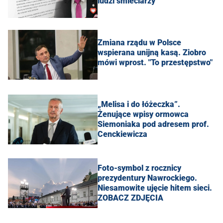
ludzi śmieciarzy"
Zmiana rządu w Polsce
wspierana unijną kasą. Ziobro
mówi wprost. "To przestępstwo"
„Melisa i do łóżeczka”.
Żenujące wpisy ormowca
Siemoniaka pod adresem prof.
Cenckiewicza
Foto-symbol z rocznicy
prezydentury Nawrockiego.
Niesamowite ujęcie hitem sieci.
ZOBACZ ZDJĘCIA