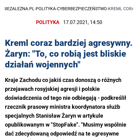
NIEZALEŻNA.PL
›
POLITYKA
›
CYBERBEZPIECZEŃSTWO
›
KREML CORAZ 
POLITYKA
17.07.2021, 14:50
Kreml coraz bardziej agresywny.
Żaryn: "To, co robią jest bliskie
działań wojennych"
Kraje Zachodu co jakiś czas donoszą o różnych
przejawach rosyjskiej agresji i polskie
doświadczenia od tego nie odbiegają - podkreślił
rzecznik prasowy ministra koordynatora służb
specjalnych Stanisław Żaryn w artykule
opublikowanym w "StopFake". "Musimy wspólnie
dać zdecydowaną odpowiedź na te agresywne