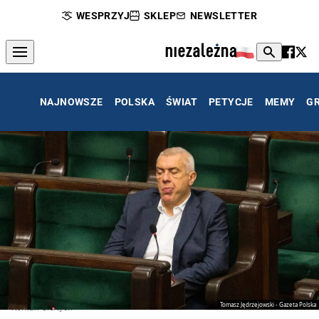
WESPRZYJ
SKLEP
NEWSLETTER
NAJNOWSZE
POLSKA
ŚWIAT
PETYCJE
MEMY
G
Tomasz Jędrzejowski - Gazeta Polska
Roman Giertych