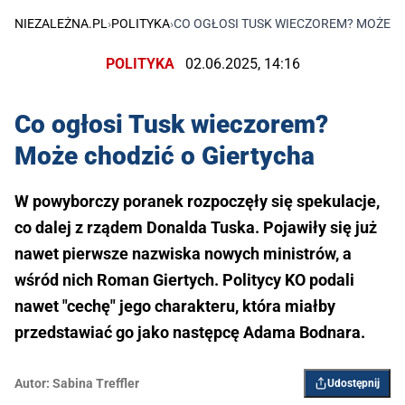
NIEZALEŻNA.PL
›
POLITYKA
›
CO OGŁOSI TUSK WIECZOREM? MOŻE C
POLITYKA
02.06.2025, 14:16
Co ogłosi Tusk wieczorem?
Może chodzić o Giertycha
W powyborczy poranek rozpoczęły się spekulacje,
co dalej z rządem Donalda Tuska. Pojawiły się już
nawet pierwsze nazwiska nowych ministrów, a
wśród nich Roman Giertych. Politycy KO podali
nawet "cechę" jego charakteru, która miałby
przedstawiać go jako następcę Adama Bodnara.
Autor:
Sabina Treffler
Udostępnij