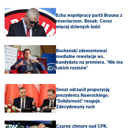
Echa współpracy partii Brauna z
reseciarzem. Bosak: Coraz
więcej dziwnych ludzi
Bocheński zdementował
medialne rewelacje ws.
kandydata na premiera. "Nie ma
takich rozmów"
Senat odrzucił propozycję
prezydenta Nawrockiego.
"Solidarność" reaguje.
Zdecydowany ruch
Czarne chmury nad CPK.