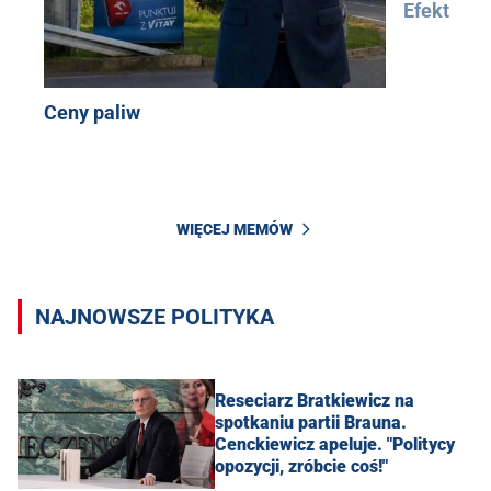
Efekt
Ceny paliw
WIĘCEJ MEMÓW
NAJNOWSZE POLITYKA
Reseciarz Bratkiewicz na
spotkaniu partii Brauna.
Cenckiewicz apeluje. "Politycy
opozycji, zróbcie coś!"