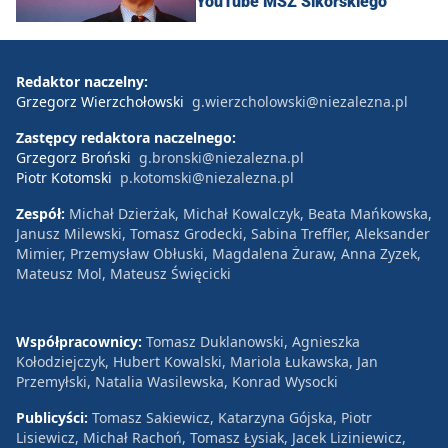
YouTube MSZ Sikorskiego
Redaktor naczelny:
Grzegorz Wierzchołowski
g.wierzcholowski@niezalezna.pl
Zastępcy redaktora naczelnego:
Grzegorz Broński
g.bronski@niezalezna.pl
Piotr Kotomski
p.kotomski@niezalezna.pl
Zespół:
Michał Dzierżak, Michał Kowalczyk, Beata Mańkowska,
Janusz Milewski, Tomasz Grodecki, Sabina Treffler, Aleksander
Mimier, Przemysław Obłuski, Magdalena Żuraw, Anna Zyzek,
Mateusz Mol, Mateusz Święcicki
Współpracownicy:
Tomasz Duklanowski, Agnieszka
Kołodziejczyk, Hubert Kowalski, Mariola Łukawska, Jan
Przemyłski, Natalia Wasilewska, Konrad Wysocki
Publicyści:
Tomasz Sakiewicz, Katarzyna Gójska, Piotr
Lisiewicz, Michał Rachoń, Tomasz Łysiak, Jacek Liziniewicz,