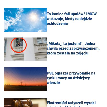
To koniec fali upałów? IMGW
wskazuje, kiedy nadejdzie
ochłodzenie
„Mikołaj, tu jestem!”. Jedna
chwila przed zaprzysiężeniem,
która została na zdjęciu
PSE ogłasza przywołanie na
rynku mocy na dzisiejszy
wieczór
Ekstremiści usłyszeli wyroki