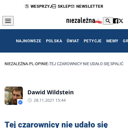
WESPRZYJ
SKLEP
NEWSLETTER
NAJNOWSZE
POLSKA
ŚWIAT
PETYCJE
MEMY
G
NIEZALEŻNA.PL
›
OPINIE
›
TEJ CZAROWNICY NIE UDAŁO SIĘ SPALIĆ
Dawid Wildstein
28.11.2021 15:44
Tej czarownicy nie udało się