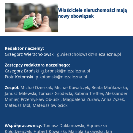
Właściciele nieruchomości mają
nowy obowiązek
Redaktor naczelny:
Grzegorz Wierzchołowski
g.wierzcholowski@niezalezna.pl
Zastępcy redaktora naczelnego:
Grzegorz Broński
g.bronski@niezalezna.pl
Piotr Kotomski
p.kotomski@niezalezna.pl
Zespół:
Michał Dzierżak, Michał Kowalczyk, Beata Mańkowska,
Janusz Milewski, Tomasz Grodecki, Sabina Treffler, Aleksander
Mimier, Przemysław Obłuski, Magdalena Żuraw, Anna Zyzek,
Mateusz Mol, Mateusz Święcicki
Współpracownicy:
Tomasz Duklanowski, Agnieszka
Kołodziejczyk, Hubert Kowalski, Mariola Łukawska, Jan