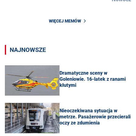
WIĘCEJ MEMÓW
NAJNOWSZE
Dramatyczne sceny w
Goleniowie. 16-latek z ranami
kłutymi
Nieoczekiwana sytuacja w
metrze. Pasażerowie przecierali
oczy ze zdumienia