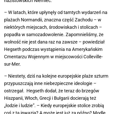
nazistowskich Niemiec.
– W latach, które upłynęły od tamtych wydarzeń na
plażach Normandii, znaczna część Zachodu – w
niektórych miejscach, środowiskach i stolicach –
popadła w samozadowolenie. Zapomnieliśmy, że
wolność nie jest dana raz na zawsze – powiedział
Hegseth podczas wystąpienia na Amerykańskim
Cmentarzu Wojennym w miejscowości Colleville-
sur-Mer.
– Niestety, dziś na kolejne europejskie plaże szturm
przypuszczają inne niebezpieczne ideologie –
ostrzegał. Hegseth dodał, że teraz do brzegów
Hiszpanii, Włoch, Grecji i Bułgarii docierają też
„łodzie i ludzie”. – Kiedy europejskie stolice zrobią
coś z tą inwazją? A może jest już za późno? Modlę