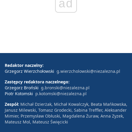
ad
Redaktor naczelny:
Grzegorz Wierzchołowski
g.wierzcholowski@niezalezna.pl
Zastępcy redaktora naczelnego:
Grzegorz Broński
g.bronski@niezalezna.pl
Piotr Kotomski
p.kotomski@niezalezna.pl
Zespół:
Michał Dzierżak, Michał Kowalczyk, Beata Mańkowska,
Janusz Milewski, Tomasz Grodecki, Sabina Treffler, Aleksander
Mimier, Przemysław Obłuski, Magdalena Żuraw, Anna Zyzek,
Mateusz Mol, Mateusz Święcicki