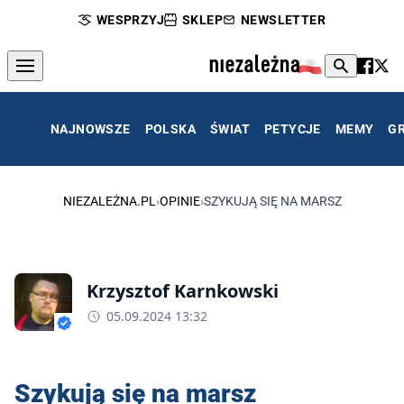
WESPRZYJ
SKLEP
NEWSLETTER
NAJNOWSZE
POLSKA
ŚWIAT
PETYCJE
MEMY
G
NIEZALEŻNA.PL
›
OPINIE
›
SZYKUJĄ SIĘ NA MARSZ
Krzysztof Karnkowski
05.09.2024 13:32
Szykują się na marsz