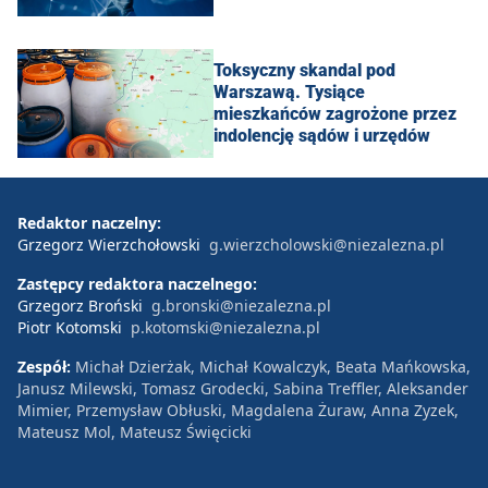
Toksyczny skandal pod
Warszawą. Tysiące
mieszkańców zagrożone przez
indolencję sądów i urzędów
Redaktor naczelny:
Grzegorz Wierzchołowski
g.wierzcholowski@niezalezna.pl
Zastępcy redaktora naczelnego:
Grzegorz Broński
g.bronski@niezalezna.pl
Piotr Kotomski
p.kotomski@niezalezna.pl
Zespół:
Michał Dzierżak, Michał Kowalczyk, Beata Mańkowska,
Janusz Milewski, Tomasz Grodecki, Sabina Treffler, Aleksander
Mimier, Przemysław Obłuski, Magdalena Żuraw, Anna Zyzek,
Mateusz Mol, Mateusz Święcicki