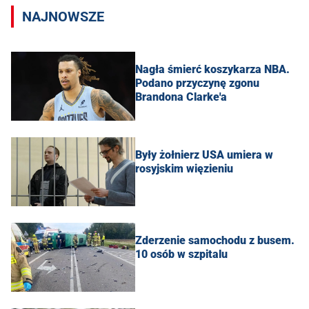
NAJNOWSZE
Nagła śmierć koszykarza NBA.
Podano przyczynę zgonu
Brandona Clarke'a
Były żołnierz USA umiera w
rosyjskim więzieniu
Zderzenie samochodu z busem.
10 osób w szpitalu