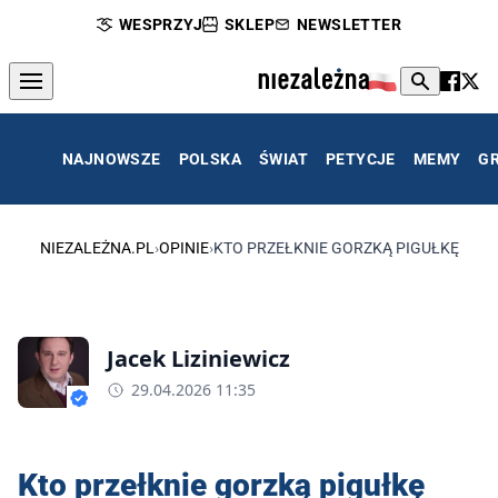
WESPRZYJ
SKLEP
NEWSLETTER
NAJNOWSZE
POLSKA
ŚWIAT
PETYCJE
MEMY
G
NIEZALEŻNA.PL
›
OPINIE
›
KTO PRZEŁKNIE GORZKĄ PIGUŁKĘ
Jacek Liziniewicz
29.04.2026 11:35
Kto przełknie gorzką pigułkę