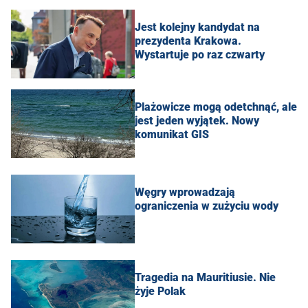
Jest kolejny kandydat na
prezydenta Krakowa.
Wystartuje po raz czwarty
Plażowicze mogą odetchnąć, ale
jest jeden wyjątek. Nowy
komunikat GIS
Węgry wprowadzają
ograniczenia w zużyciu wody
Tragedia na Mauritiusie. Nie
żyje Polak