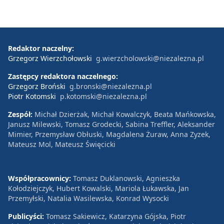
Redaktor naczelny:
Grzegorz Wierzchołowski
g.wierzcholowski@niezalezna.pl
Zastępcy redaktora naczelnego:
Grzegorz Broński
g.bronski@niezalezna.pl
Piotr Kotomski
p.kotomski@niezalezna.pl
Zespół:
Michał Dzierżak, Michał Kowalczyk, Beata Mańkowska,
Janusz Milewski, Tomasz Grodecki, Sabina Treffler, Aleksander
Mimier, Przemysław Obłuski, Magdalena Żuraw, Anna Zyzek,
Mateusz Mol, Mateusz Święcicki
Współpracownicy:
Tomasz Duklanowski, Agnieszka
Kołodziejczyk, Hubert Kowalski, Mariola Łukawska, Jan
Przemyłski, Natalia Wasilewska, Konrad Wysocki
Publicyści:
Tomasz Sakiewicz, Katarzyna Gójska, Piotr