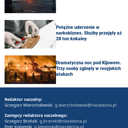
Potężne uderzenie w
narkobiznes. Służby przejęły aż
28 ton kokainy
Dramatyczna noc pod Kijowem.
Trzy osoby zginęły w rosyjskich
atakach
Redaktor naczelny:
Grzegorz Wierzchołowski
g.wierzcholowski@niezalezna.pl
Zastępcy redaktora naczelnego:
Grzegorz Broński
g.bronski@niezalezna.pl
Piotr Kotomski
p.kotomski@niezalezna.pl