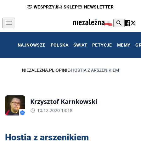
WESPRZYJ
SKLEP
NEWSLETTER
NAJNOWSZE
POLSKA
ŚWIAT
PETYCJE
MEMY
G
NIEZALEŻNA.PL
›
OPINIE
›
HOSTIA Z ARSZENIKIEM
Krzysztof Karnkowski
10.12.2020 13:18
Hostia z arszenikiem