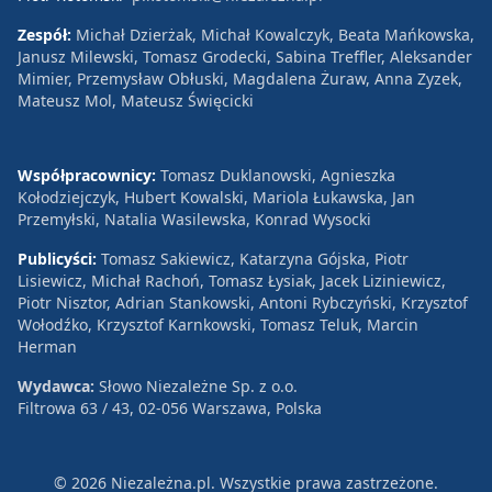
Zespół:
Michał Dzierżak, Michał Kowalczyk, Beata Mańkowska,
Janusz Milewski, Tomasz Grodecki, Sabina Treffler, Aleksander
Mimier, Przemysław Obłuski, Magdalena Żuraw, Anna Zyzek,
Mateusz Mol, Mateusz Święcicki
Współpracownicy:
Tomasz Duklanowski, Agnieszka
Kołodziejczyk, Hubert Kowalski, Mariola Łukawska, Jan
Przemyłski, Natalia Wasilewska, Konrad Wysocki
Publicyści:
Tomasz Sakiewicz, Katarzyna Gójska, Piotr
Lisiewicz, Michał Rachoń, Tomasz Łysiak, Jacek Liziniewicz,
Piotr Nisztor, Adrian Stankowski, Antoni Rybczyński, Krzysztof
Wołodźko, Krzysztof Karnkowski, Tomasz Teluk, Marcin
Herman
Wydawca:
Słowo Niezależne Sp. z o.o.
Filtrowa 63 / 43, 02-056 Warszawa, Polska
© 2026 Niezależna.pl. Wszystkie prawa zastrzeżone.