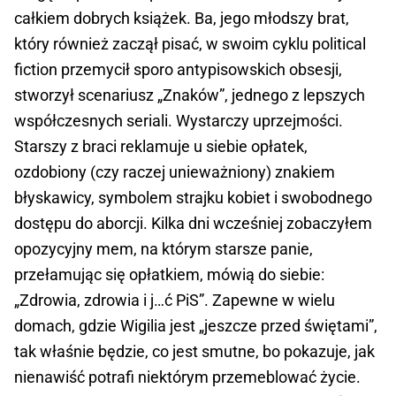
całkiem dobrych książek. Ba, jego młodszy brat,
który również zaczął pisać, w swoim cyklu political
fiction przemycił sporo antypisowskich obsesji,
stworzył scenariusz „Znaków”, jednego z lepszych
współczesnych seriali. Wystarczy uprzejmości.
Starszy z braci reklamuje u siebie opłatek,
ozdobiony (czy raczej unieważniony) znakiem
błyskawicy, symbolem strajku kobiet i swobodnego
dostępu do aborcji. Kilka dni wcześniej zobaczyłem
opozycyjny mem, na którym starsze panie,
przełamując się opłatkiem, mówią do siebie:
„Zdrowia, zdrowia i j…ć PiS”. Zapewne w wielu
domach, gdzie Wigilia jest „jeszcze przed świętami”,
tak właśnie będzie, co jest smutne, bo pokazuje, jak
nienawiść potrafi niektórym przemeblować życie.