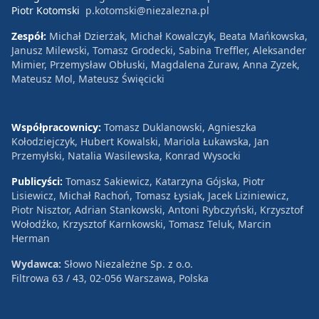
Piotr Kotomski
p.kotomski@niezalezna.pl
Zespół:
Michał Dzierżak, Michał Kowalczyk, Beata Mańkowska,
Janusz Milewski, Tomasz Grodecki, Sabina Treffler, Aleksander
Mimier, Przemysław Obłuski, Magdalena Żuraw, Anna Zyzek,
Mateusz Mol, Mateusz Święcicki
Współpracownicy:
Tomasz Duklanowski, Agnieszka
Kołodziejczyk, Hubert Kowalski, Mariola Łukawska, Jan
Przemyłski, Natalia Wasilewska, Konrad Wysocki
Publicyści:
Tomasz Sakiewicz, Katarzyna Gójska, Piotr
Lisiewicz, Michał Rachoń, Tomasz Łysiak, Jacek Liziniewicz,
Piotr Nisztor, Adrian Stankowski, Antoni Rybczyński, Krzysztof
Wołodźko, Krzysztof Karnkowski, Tomasz Teluk, Marcin
Herman
Wydawca:
Słowo Niezależne Sp. z o.o.
Filtrowa 63 / 43, 02-056 Warszawa, Polska