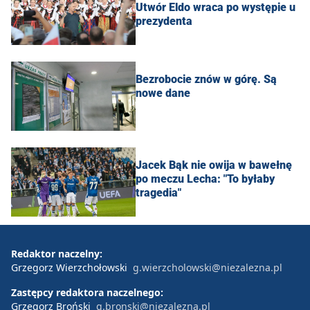
Utwór Eldo wraca po występie u
prezydenta
Bezrobocie znów w górę. Są
nowe dane
Jacek Bąk nie owija w bawełnę
po meczu Lecha: "To byłaby
tragedia"
Redaktor naczelny:
Grzegorz Wierzchołowski
g.wierzcholowski@niezalezna.pl
Zastępcy redaktora naczelnego:
Grzegorz Broński
g.bronski@niezalezna.pl