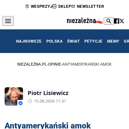
WESPRZYJ
SKLEP
NEWSLETTER
NAJNOWSZE
POLSKA
ŚWIAT
PETYCJE
MEMY
G
NIEZALEŻNA.PL
›
OPINIE
›
ANTYAMERYKAŃSKI AMOK
Piotr Lisiewicz
15.06.2026 11:31
Antyamerykański amok