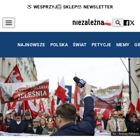
WESPRZYJ
SKLEP
NEWSLETTER
NAJNOWSZE
POLSKA
ŚWIAT
PETYCJE
MEMY
G
fot. - Andrzej Piekarski
Demonstracja w obronie Republiki