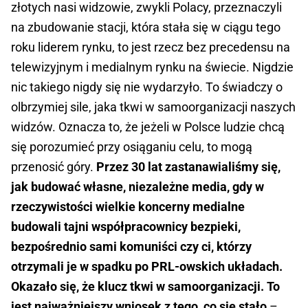
złotych nasi widzowie, zwykli Polacy, przeznaczyli
na zbudowanie stacji, która stała się w ciągu tego
roku liderem rynku, to jest rzecz bez precedensu na
telewizyjnym i medialnym rynku na świecie. Nigdzie
nic takiego nigdy się nie wydarzyło. To świadczy o
olbrzymiej sile, jaka tkwi w samoorganizacji naszych
widzów. Oznacza to, że jeżeli w Polsce ludzie chcą
się porozumieć przy osiąganiu celu, to mogą
przenosić góry.
Przez 30 lat zastanawialiśmy się,
jak budować własne, niezależne media, gdy w
rzeczywistości wielkie koncerny medialne
budowali tajni współpracownicy bezpieki,
bezpośrednio sami komuniści czy ci, którzy
otrzymali je w spadku po PRL-owskich układach.
Okazało się, że klucz tkwi w samoorganizacji. To
jest najważniejszy wniosek z tego, co się stało
–