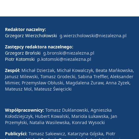
Redaktor naczelny:
Grzegorz Wierzchołowski
g.wierzcholowski@niezalezna.pl
Zastępcy redaktora naczelnego:
Grzegorz Broński
g.bronski@niezalezna.pl
Piotr Kotomski
p.kotomski@niezalezna.pl
Zespół:
Michał Dzierżak, Michał Kowalczyk, Beata Mańkowska,
Janusz Milewski, Tomasz Grodecki, Sabina Treffler, Aleksander
Mimier, Przemysław Obłuski, Magdalena Żuraw, Anna Zyzek,
Mateusz Mol, Mateusz Święcicki
Współpracownicy:
Tomasz Duklanowski, Agnieszka
Kołodziejczyk, Hubert Kowalski, Mariola Łukawska, Jan
Przemyłski, Natalia Wasilewska, Konrad Wysocki
Publicyści:
Tomasz Sakiewicz, Katarzyna Gójska, Piotr