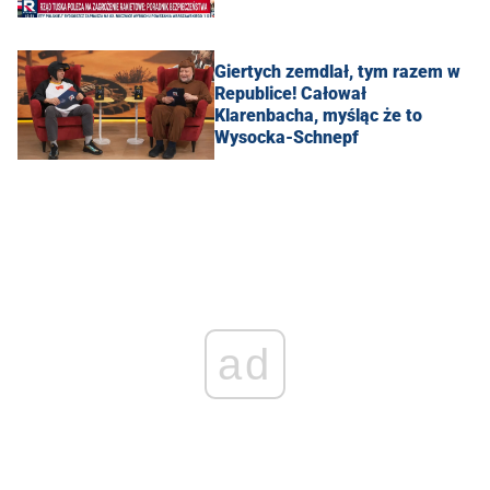
Giertych zemdlał, tym razem w
Republice! Całował
Klarenbacha, myśląc że to
Wysocka-Schnepf
ad