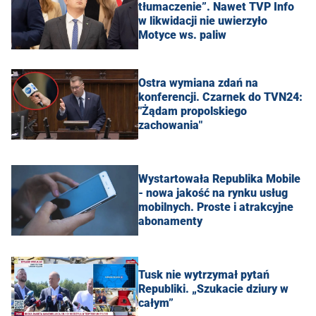
tłumaczenie”. Nawet TVP Info
w likwidacji nie uwierzyło
Motyce ws. paliw
Ostra wymiana zdań na
konferencji. Czarnek do TVN24:
"Żądam propolskiego
zachowania"
Wystartowała Republika Mobile
- nowa jakość na rynku usług
mobilnych. Proste i atrakcyjne
abonamenty
Tusk nie wytrzymał pytań
Republiki. „Szukacie dziury w
całym”