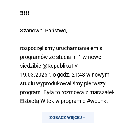
— Jarek Olechowski
❗️❗️❗️❗️❗️
(@OlechowskiJarek)
February 2, 2025
Szanowni Państwo,
rozpoczęliśmy uruchamianie emisji
programów ze studia nr 1 w nowej
siedzibie
@RepublikaTV
19.03.2025 r. o godz. 21:48 w nowym
studiu wyprodukowaliśmy pierwszy
program. Była to rozmowa z marszałek
Elżbietą Witek w programie
#wpunkt
ZOBACZ WIĘCEJ
Studio nie jest…
pic.twitter.com/e94Jk87Ptf