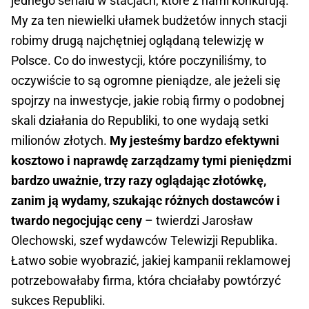
jednego serialu w stacjach, które z nami konkurują.
My za ten niewielki ułamek budżetów innych stacji
robimy drugą najchętniej oglądaną telewizję w
Polsce. Co do inwestycji, które poczyniliśmy, to
oczywiście to są ogromne pieniądze, ale jeżeli się
spojrzy na inwestycje, jakie robią firmy o podobnej
skali działania do Republiki, to one wydają setki
milionów złotych.
My jesteśmy bardzo efektywni
kosztowo i naprawdę zarządzamy tymi pieniędzmi
bardzo uważnie, trzy razy oglądając złotówkę,
zanim ją wydamy, szukając różnych dostawców i
twardo negocjując ceny
– twierdzi Jarosław
Olechowski, szef wydawców Telewizji Republika.
Łatwo sobie wyobrazić, jakiej kampanii reklamowej
potrzebowałaby firma, która chciałaby powtórzyć
sukces Republiki.