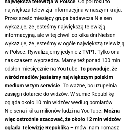
największa telewizja w Polsce
. Od pół roku to
największa telewizja informacyjna w naszym kraju.
Przez sześć miesięcy grupa badawcza Nielsen
wykazuje, że jesteśmy największą telewizją
informacyjną, ale w tej chwili co kilka dni Nielsen
wykazuje, że jesteśmy w ogóle największą telewizją
w Polsce. Rywalizujemy jedynie z TVP1. Tylko ona
nas czasem wyprzedza. Mamy też ponad 100 mln
odsłon miesięcznie na YouTube.
To powoduje, że
wśród mediów jesteśmy największym polskim
medium w tym serwisie
. To ważne, bo uzupełnia
zasięg i dotarcie do widzów. W sumie Republikę
ogląda około 10 mln widzów według pomiarów
Nielsena i kilka milionów ludzi na YouTube.
Można
więc ostrożnie szacować, że około 12 mln widzów
ogląda Telewizję Republika
– mówi nam Tomasz