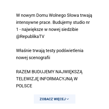
W nowym Domu Wolnego Słowa trwają
intensywne prace. Budujemy studio nr
1 - największe w nowej siedzibie
@RepublikaTV
Właśnie trwają testy podświetlenia
nowej scenografii
RAZEM BUDUJEMY NAJWIĘKSZĄ
TELEWIZJĘ INFORMACYJNĄ W
POLSCE
ZOBACZ WIĘCEJ
Jeśli chcesz włączyć się w rewolucję
na…
pic.twitter.com/gE2QU6ecDk