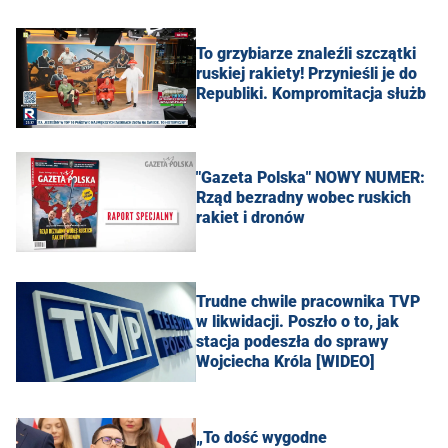
To grzybiarze znaleźli szczątki
ruskiej rakiety! Przynieśli je do
Republiki. Kompromitacja służb
"Gazeta Polska" NOWY NUMER:
Rząd bezradny wobec ruskich
rakiet i dronów
Trudne chwile pracownika TVP
w likwidacji. Poszło o to, jak
stacja podeszła do sprawy
Wojciecha Króla [WIDEO]
„To dość wygodne