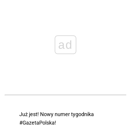
— Jarek Olechowski
(@OlechowskiJarek)
March 19, 2025
ad
Już jest! Nowy numer tygodnika
#GazetaPolska
!