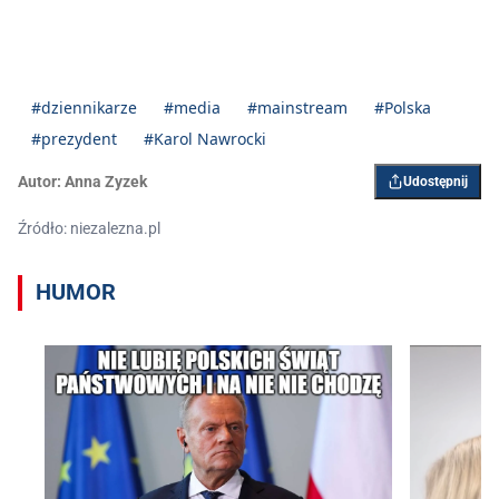
#dziennikarze
#media
#mainstream
#Polska
#prezydent
#Karol Nawrocki
Autor:
Anna Zyzek
Udostępnij
Źródło: niezalezna.pl
HUMOR