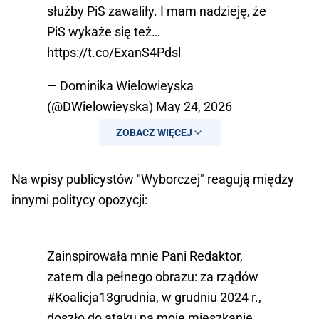
służby PiS zawaliły. I mam nadzieję, że
PiS wykaże się też…
https://t.co/ExanS4Pdsl
— Dominika Wielowieyska
(@DWielowieyska)
May 24, 2026
ZOBACZ WIĘCEJ
Na wpisy publicystów "Wyborczej" reagują między
innymi politycy opozycji:
Zainspirowała mnie Pani Redaktor,
zatem dla pełnego obrazu: za rządów
#Koalicja13grudnia
, w grudniu 2024 r.,
doszło do ataku na moje mieszkanie.