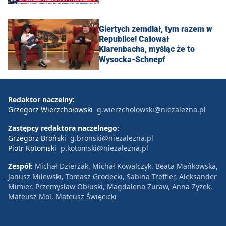
Giertych zemdlał, tym razem w
Republice! Całował
Klarenbacha, myśląc że to
Wysocka-Schnepf
Redaktor naczelny:
Grzegorz Wierzchołowski
g.wierzcholowski@niezalezna.pl
Zastępcy redaktora naczelnego:
Grzegorz Broński
g.bronski@niezalezna.pl
Piotr Kotomski
p.kotomski@niezalezna.pl
Zespół:
Michał Dzierżak, Michał Kowalczyk, Beata Mańkowska,
Janusz Milewski, Tomasz Grodecki, Sabina Treffler, Aleksander
Mimier, Przemysław Obłuski, Magdalena Żuraw, Anna Zyzek,
Mateusz Mol, Mateusz Święcicki