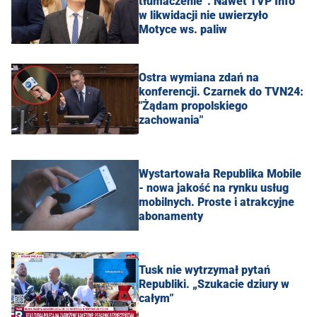
tłumaczenie”. Nawet TVP Info
w likwidacji nie uwierzyło
Motyce ws. paliw
Ostra wymiana zdań na
konferencji. Czarnek do TVN24:
"Żądam propolskiego
zachowania"
Wystartowała Republika Mobile
- nowa jakość na rynku usług
mobilnych. Proste i atrakcyjne
abonamenty
Tusk nie wytrzymał pytań
Republiki. „Szukacie dziury w
całym”