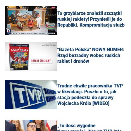
To grzybiarze znaleźli szczątki
ruskiej rakiety! Przynieśli je do
Republiki. Kompromitacja służb
"Gazeta Polska" NOWY NUMER:
Rząd bezradny wobec ruskich
rakiet i dronów
Trudne chwile pracownika TVP
w likwidacji. Poszło o to, jak
stacja podeszła do sprawy
Wojciecha Króla [WIDEO]
„To dość wygodne