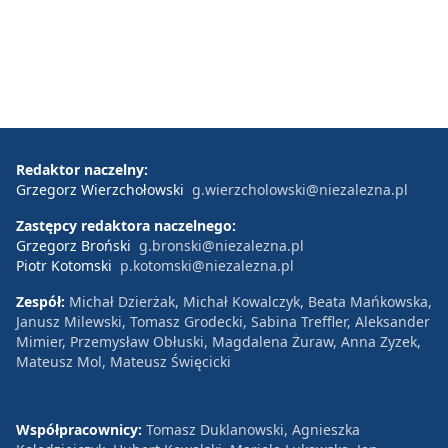
Redaktor naczelny:
Grzegorz Wierzchołowski
g.wierzcholowski@niezalezna.pl
Zastępcy redaktora naczelnego:
Grzegorz Broński
g.bronski@niezalezna.pl
Piotr Kotomski
p.kotomski@niezalezna.pl
Zespół:
Michał Dzierżak, Michał Kowalczyk, Beata Mańkowska,
Janusz Milewski, Tomasz Grodecki, Sabina Treffler, Aleksander
Mimier, Przemysław Obłuski, Magdalena Żuraw, Anna Zyzek,
Mateusz Mol, Mateusz Święcicki
Współpracownicy:
Tomasz Duklanowski, Agnieszka