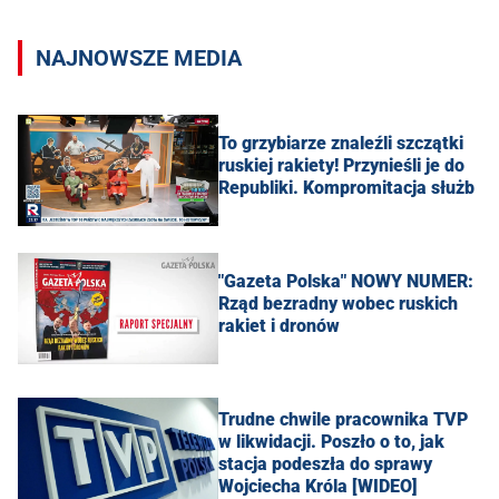
NAJNOWSZE MEDIA
To grzybiarze znaleźli szczątki
ruskiej rakiety! Przynieśli je do
Republiki. Kompromitacja służb
"Gazeta Polska" NOWY NUMER:
Rząd bezradny wobec ruskich
rakiet i dronów
Trudne chwile pracownika TVP
w likwidacji. Poszło o to, jak
stacja podeszła do sprawy
Wojciecha Króla [WIDEO]