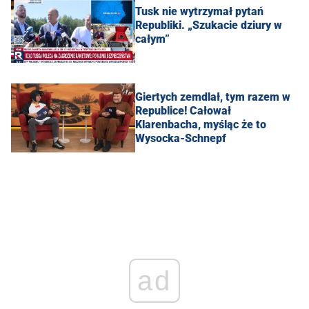
Tusk nie wytrzymał pytań
Republiki. „Szukacie dziury w
całym”
Giertych zemdlał, tym razem w
Republice! Całował
Klarenbacha, myśląc że to
Wysocka-Schnepf
ad