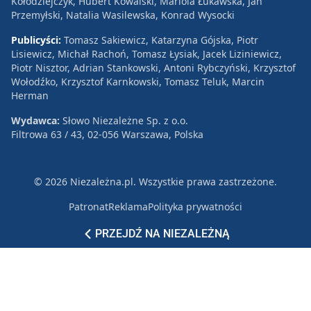
Kołodziejczyk, Hubert Kowalski, Mariola Łukawska, Jan
Przemyłski, Natalia Wasilewska, Konrad Wysocki
Publicyści:
Tomasz Sakiewicz, Katarzyna Gójska, Piotr
Lisiewicz, Michał Rachoń, Tomasz Łysiak, Jacek Liziniewicz,
Piotr Nisztor, Adrian Stankowski, Antoni Rybczyński, Krzysztof
Wołodźko, Krzysztof Karnkowski, Tomasz Teluk, Marcin
Herman
Wydawca:
Słowo Niezależne Sp. z o.o.
Filtrowa 63 / 43, 02-056 Warszawa, Polska
© 2026 Niezależna.pl. Wszystkie prawa zastrzeżone.
Patronat
Reklama
Polityka prywatności
PRZEJDŹ NA NIEZALEŻNĄ