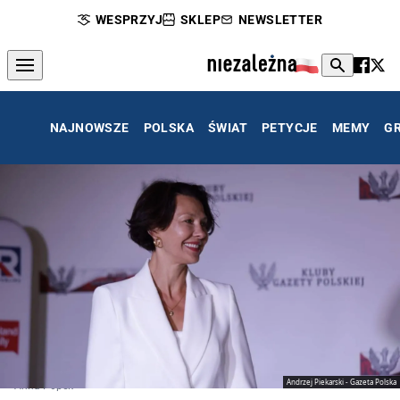
WESPRZYJ
SKLEP
NEWSLETTER
NAJNOWSZE
POLSKA
ŚWIAT
PETYCJE
MEMY
G
Andrzej Piekarski - Gazeta Polska
Anna Popek