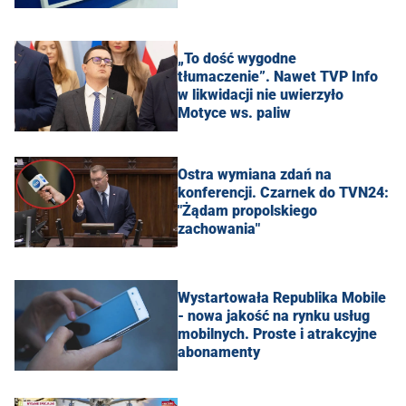
„To dość wygodne
tłumaczenie”. Nawet TVP Info
w likwidacji nie uwierzyło
Motyce ws. paliw
Ostra wymiana zdań na
konferencji. Czarnek do TVN24:
"Żądam propolskiego
zachowania"
Wystartowała Republika Mobile
- nowa jakość na rynku usług
mobilnych. Proste i atrakcyjne
abonamenty