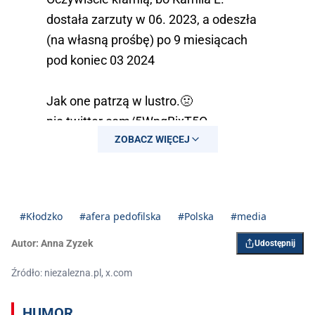
dostała zarzuty w 06. 2023, a odeszła
(na własną prośbę) po 9 miesiącach
pod koniec 03 2024
Jak one patrzą w lustro.🤢
pic.twitter.com/5WpqBjxT5O
ZOBACZ WIĘCEJ
— Jan Molski 🇵🇱 (@JanMolskiIII)
March 29, 2026
#Kłodzko
#afera pedofilska
#Polska
#media
Autor:
Anna Zyzek
Udostępnij
Źródło: niezalezna.pl, x.com
HUMOR