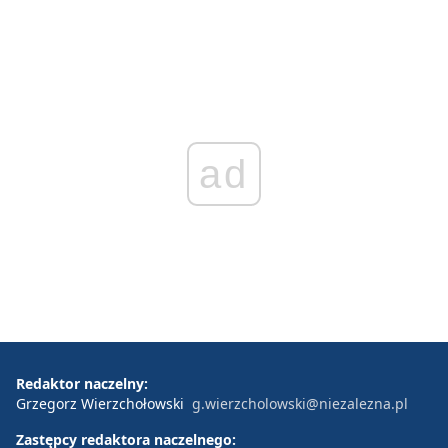
ad
Redaktor naczelny:
Grzegorz Wierzchołowski
g.wierzcholowski@niezalezna.pl
Zastępcy redaktora naczelnego: