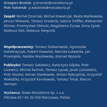
Grzegorz Broński
g.bronski@niezalezna.pl
Piotr Kotomski
p.kotomski@niezalezna.pl
Zespół:
Michał Dzierżak, Michał Kowalczyk, Beata Mańkowska,
Janusz Milewski, Tomasz Grodecki, Sabina Treffler, Aleksander
Mimier, Przemysław Obłuski, Magdalena Żuraw, Anna Zyzek,
Mateusz Mol, Mateusz Święcicki
Współpracownicy:
Tomasz Duklanowski, Agnieszka
Kołodziejczyk, Hubert Kowalski, Mariola Łukawska, Jan
Przemyłski, Natalia Wasilewska, Konrad Wysocki
Publicyści:
Tomasz Sakiewicz, Katarzyna Gójska, Piotr
Lisiewicz, Michał Rachoń, Tomasz Łysiak, Jacek Liziniewicz,
Piotr Nisztor, Adrian Stankowski, Antoni Rybczyński, Krzysztof
Wołodźko, Krzysztof Karnkowski, Tomasz Teluk, Marcin
Herman
Wydawca:
Słowo Niezależne Sp. z o.o.
Filtrowa 63 / 43, 02-056 Warszawa, Polska