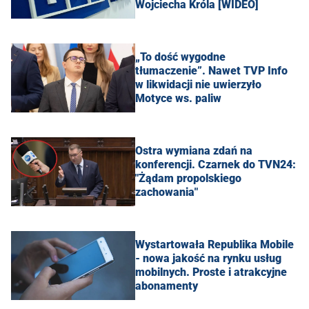
Wojciecha Króla [WIDEO]
„To dość wygodne
tłumaczenie”. Nawet TVP Info
w likwidacji nie uwierzyło
Motyce ws. paliw
Ostra wymiana zdań na
konferencji. Czarnek do TVN24:
"Żądam propolskiego
zachowania"
Wystartowała Republika Mobile
- nowa jakość na rynku usług
mobilnych. Proste i atrakcyjne
abonamenty