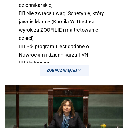
dziennikarskiej
👉🏻 Nie zwraca uwagi Schetynie, który
jawnie kłamie (Kamila W. Dostała
wyrok za ZOOFILIĘ i maltretowanie
dzieci)
👉🏻 Pół programu jest gadane o
Nawrockim i dziennikarzu TVN
👉🏻 Na koniec…
ZOBACZ WIĘCEJ
pic.twitter.com/1KVaUTQSgU
— Jan Molski 🇵🇱 (@JanMolskiIII)
March 29, 2026