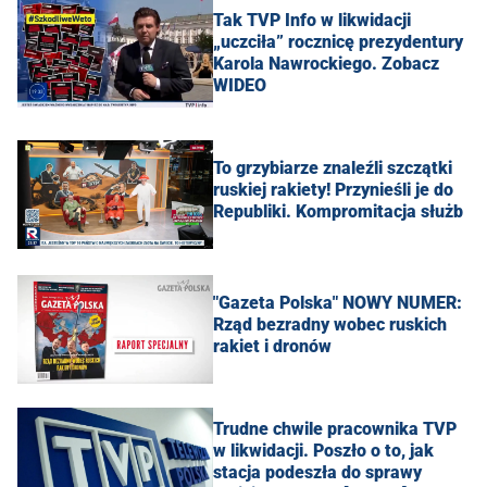
Tak TVP Info w likwidacji
„uczciła” rocznicę prezydentury
Karola Nawrockiego. Zobacz
WIDEO
To grzybiarze znaleźli szczątki
ruskiej rakiety! Przynieśli je do
Republiki. Kompromitacja służb
"Gazeta Polska" NOWY NUMER:
Rząd bezradny wobec ruskich
rakiet i dronów
Trudne chwile pracownika TVP
w likwidacji. Poszło o to, jak
stacja podeszła do sprawy