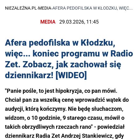
NIEZALEŻNA.PL
›
MEDIA
›
AFERA PEDOFILSKA W KŁODZKU, WIĘC... K
MEDIA
29.03.2026, 11:45
Afera pedofilska w Kłodzku,
więc... koniec programu w Radio
Zet. Zobacz, jak zachował się
dziennikarz! [WIDEO]
"Panie pośle, to jest hipokryzja, co pan mówi.
Chciał pan za wszelką cenę wprowadzić wątek do
audycji, którą kończymy. Nie będę słuchaczom,
widzom, o 10 godzinie, 9 starego czasu, mówił o
takich obrzydliwych rzeczach rano" - powiedział
dziennikarz Radia Zet Andrzej Stankiewicz, gdy