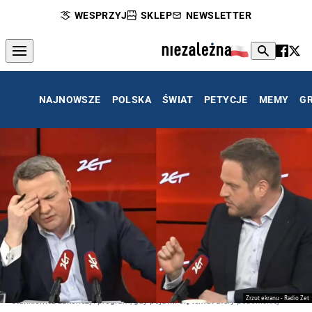
WESPRZYJ
SKLEP
NEWSLETTER
NAJNOWSZE
POLSKA
ŚWIAT
PETYCJE
MEMY
G
Zrzut ekranu - Radio Zet
Stankiewicz zakończył program, gdy pojawił się temat afery pedofilskiej