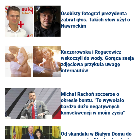
Osobisty fotograf prezydenta
zabrał głos. Takich słów użył o
Nawrockim
Kaczorowska i Rogacewicz
wskoczyli do wody. Gorąca sesja
zdjęciowa przykuła uwagę
internautów
Michał Rachoń szczerze o
okresie buntu. "To wywołało
bardzo dużo negatywnych
konsekwencji w moim życiu"
Od skandalu w Białym Domu do