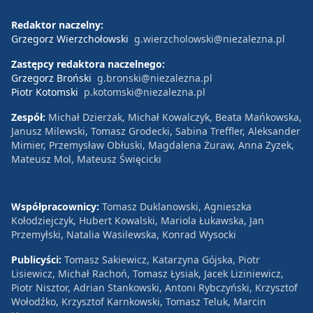
Redaktor naczelny:
Grzegorz Wierzchołowski
g.wierzcholowski@niezalezna.pl
Zastępcy redaktora naczelnego:
Grzegorz Broński
g.bronski@niezalezna.pl
Piotr Kotomski
p.kotomski@niezalezna.pl
Zespół:
Michał Dzierżak, Michał Kowalczyk, Beata Mańkowska,
Janusz Milewski, Tomasz Grodecki, Sabina Treffler, Aleksander
Mimier, Przemysław Obłuski, Magdalena Żuraw, Anna Zyzek,
Mateusz Mol, Mateusz Święcicki
Współpracownicy:
Tomasz Duklanowski, Agnieszka
Kołodziejczyk, Hubert Kowalski, Mariola Łukawska, Jan
Przemyłski, Natalia Wasilewska, Konrad Wysocki
Publicyści:
Tomasz Sakiewicz, Katarzyna Gójska, Piotr
Lisiewicz, Michał Rachoń, Tomasz Łysiak, Jacek Liziniewicz,
Piotr Nisztor, Adrian Stankowski, Antoni Rybczyński, Krzysztof
Wołodźko, Krzysztof Karnkowski, Tomasz Teluk, Marcin