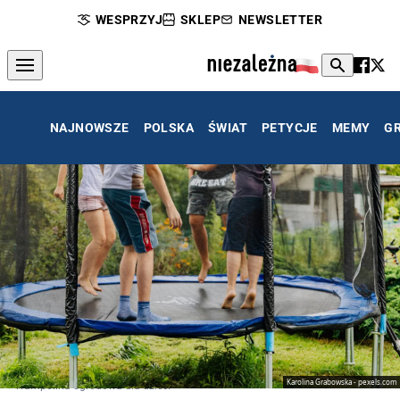
WESPRZYJ
SKLEP
NEWSLETTER
NAJNOWSZE
POLSKA
ŚWIAT
PETYCJE
MEMY
G
Karolina Grabowska - pexels.com
Trampolina ogrodowa dla dzieci