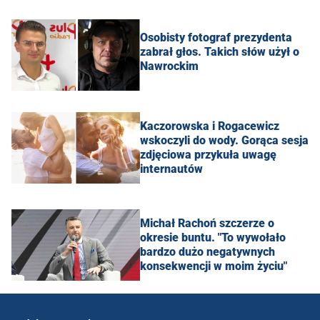
Osobisty fotograf prezydenta
zabrał głos. Takich słów użył o
Nawrockim
Kaczorowska i Rogacewicz
wskoczyli do wody. Gorąca sesja
zdjęciowa przykuła uwagę
internautów
Michał Rachoń szczerze o
okresie buntu. "To wywołało
bardzo dużo negatywnych
konsekwencji w moim życiu"