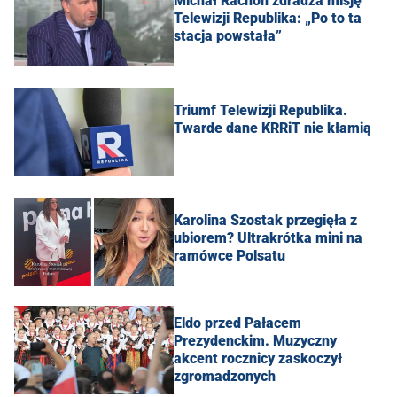
Michał Rachoń zdradza misję
Telewizji Republika: „Po to ta
stacja powstała”
Triumf Telewizji Republika.
Twarde dane KRRiT nie kłamią
Karolina Szostak przegięła z
ubiorem? Ultrakrótka mini na
ramówce Polsatu
Eldo przed Pałacem
Prezydenckim. Muzyczny
akcent rocznicy zaskoczył
zgromadzonych