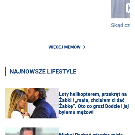
Skąd cza
WIĘCEJ MEMÓW
NAJNOWSZE LIFESTYLE
Loty helikopterem, przekręt na
Żabki i „mała, chciałem ci dać
Żabkę”. Oto co grozi Dodzie i jej
byłemu mężowi