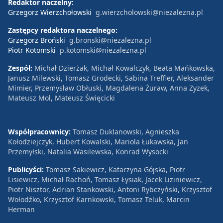
Redaktor naczelny:
Grzegorz Wierzchołowski
g.wierzcholowski@niezalezna.pl
Zastępcy redaktora naczelnego:
Grzegorz Broński
g.bronski@niezalezna.pl
Piotr Kotomski
p.kotomski@niezalezna.pl
Zespół:
Michał Dzierżak, Michał Kowalczyk, Beata Mańkowska,
Janusz Milewski, Tomasz Grodecki, Sabina Treffler, Aleksander
Mimier, Przemysław Obłuski, Magdalena Żuraw, Anna Zyzek,
Mateusz Mol, Mateusz Święcicki
Współpracownicy:
Tomasz Duklanowski, Agnieszka
Kołodziejczyk, Hubert Kowalski, Mariola Łukawska, Jan
Przemyłski, Natalia Wasilewska, Konrad Wysocki
Publicyści:
Tomasz Sakiewicz, Katarzyna Gójska, Piotr
Lisiewicz, Michał Rachoń, Tomasz Łysiak, Jacek Liziniewicz,
Piotr Nisztor, Adrian Stankowski, Antoni Rybczyński, Krzysztof
Wołodźko, Krzysztof Karnkowski, Tomasz Teluk, Marcin
Herman