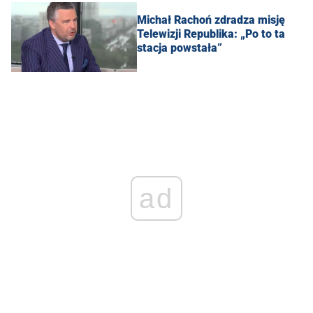
Michał Rachoń zdradza misję
Telewizji Republika: „Po to ta
stacja powstała”
ad