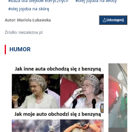
#baza dla olejków eterycznych
#olej jojoba na włosy
#olej jojoba na skórę
Autor:
Mariola Łukawska
Udostępnij
Źródło: niezalezna.pl
HUMOR