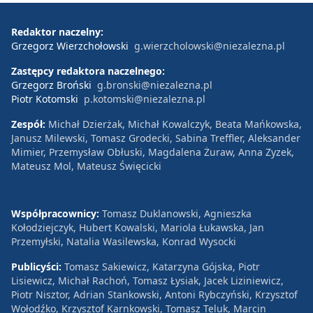
Redaktor naczelny:
Grzegorz Wierzchołowski
g.wierzcholowski@niezalezna.pl
Zastępcy redaktora naczelnego:
Grzegorz Broński
g.bronski@niezalezna.pl
Piotr Kotomski
p.kotomski@niezalezna.pl
Zespół:
Michał Dzierżak, Michał Kowalczyk, Beata Mańkowska,
Janusz Milewski, Tomasz Grodecki, Sabina Treffler, Aleksander
Mimier, Przemysław Obłuski, Magdalena Żuraw, Anna Zyzek,
Mateusz Mol, Mateusz Święcicki
Współpracownicy:
Tomasz Duklanowski, Agnieszka
Kołodziejczyk, Hubert Kowalski, Mariola Łukawska, Jan
Przemyłski, Natalia Wasilewska, Konrad Wysocki
Publicyści:
Tomasz Sakiewicz, Katarzyna Gójska, Piotr
Lisiewicz, Michał Rachoń, Tomasz Łysiak, Jacek Liziniewicz,
Piotr Nisztor, Adrian Stankowski, Antoni Rybczyński, Krzysztof
Wołodźko, Krzysztof Karnkowski, Tomasz Teluk, Marcin