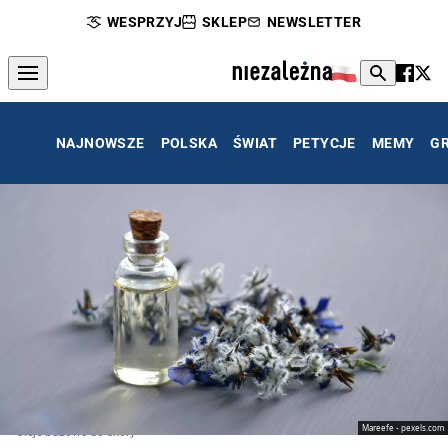
WESPRZYJ
SKLEP
NEWSLETTER
NAJNOWSZE
POLSKA
ŚWIAT
PETYCJE
MEMY
G
Mareefe - pexels.com
Oleje bazowe do skóry