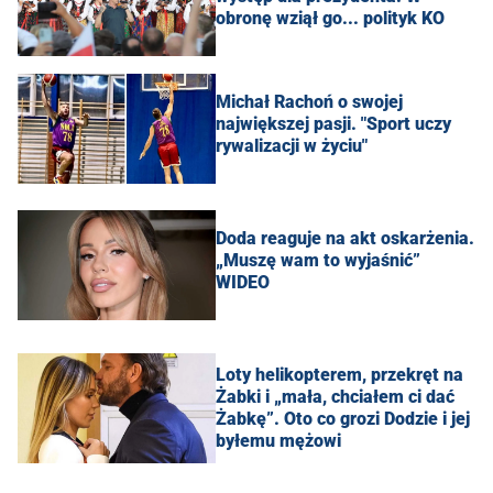
obronę wziął go... polityk KO
Michał Rachoń o swojej
największej pasji. "Sport uczy
rywalizacji w życiu"
Doda reaguje na akt oskarżenia.
„Muszę wam to wyjaśnić”
WIDEO
Loty helikopterem, przekręt na
Żabki i „mała, chciałem ci dać
Żabkę”. Oto co grozi Dodzie i jej
byłemu mężowi