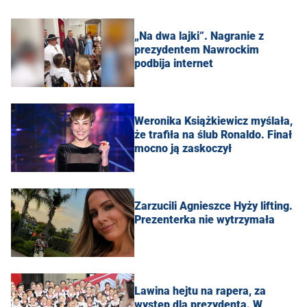
„Na dwa lajki”. Nagranie z
prezydentem Nawrockim
podbija internet
Weronika Książkiewicz myślała,
że trafiła na ślub Ronaldo. Finał
mocno ją zaskoczył
Zarzucili Agnieszce Hyży lifting.
Prezenterka nie wytrzymała
Lawina hejtu na rapera, za
występ dla prezydenta. W