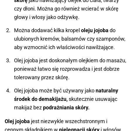
skórę
jako nawilżający olejek do ciała, twarzy
czy dłoni. Można go również wcierać w skórę
głowy i włosy jako odżywkę.
Można dodawać kilka kropel
oleju jojoba
do
ulubionych kremów, balsamów czy szamponów,
aby wzmocnić ich właściwości nawilżające.
Olej jojoba jest doskonałym olejkiem do masażu,
ponieważ łatwo się rozprowadza i jest dobrze
tolerowany przez skórę.
Olej jojoba może być używany jako
naturalny
środek do demakijażu,
skutecznie usuwając
makijaż bez
podrażniania skóry.
Olej jojoba
jest niezwykle wszechstronnym i
cennym składnikiem w
pielęgnacji skóry
i włosów.