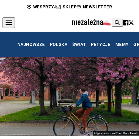
WESPRZYJ
SKLEP
NEWSLETTER
NAJNOWSZE
POLSKA
ŚWIAT
PETYCJE
MEMY
G
Zdjęcie autorstwa Efrem Efre z Pexels