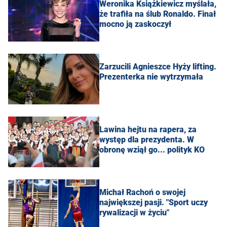
Weronika Książkiewicz myślała,
że trafiła na ślub Ronaldo. Finał
mocno ją zaskoczył
Zarzucili Agnieszce Hyży lifting.
Prezenterka nie wytrzymała
Lawina hejtu na rapera, za
występ dla prezydenta. W
obronę wziął go... polityk KO
Michał Rachoń o swojej
największej pasji. "Sport uczy
rywalizacji w życiu"