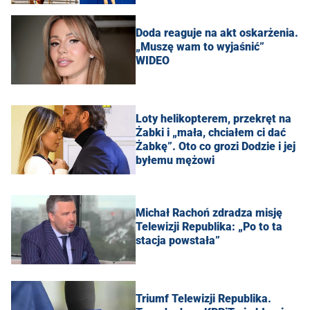
Doda reaguje na akt oskarżenia.
„Muszę wam to wyjaśnić”
WIDEO
Loty helikopterem, przekręt na
Żabki i „mała, chciałem ci dać
Żabkę”. Oto co grozi Dodzie i jej
byłemu mężowi
Michał Rachoń zdradza misję
Telewizji Republika: „Po to ta
stacja powstała”
Triumf Telewizji Republika.