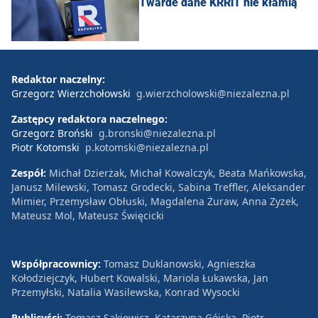
Twarde dane KRRiT nie kłamią
Redaktor naczelny:
Grzegorz Wierzchołowski
g.wierzcholowski@niezalezna.pl
Zastępcy redaktora naczelnego:
Grzegorz Broński
g.bronski@niezalezna.pl
Piotr Kotomski
p.kotomski@niezalezna.pl
Zespół:
Michał Dzierżak, Michał Kowalczyk, Beata Mańkowska,
Janusz Milewski, Tomasz Grodecki, Sabina Treffler, Aleksander
Mimier, Przemysław Obłuski, Magdalena Żuraw, Anna Zyzek,
Mateusz Mol, Mateusz Święcicki
Współpracownicy:
Tomasz Duklanowski, Agnieszka
Kołodziejczyk, Hubert Kowalski, Mariola Łukawska, Jan
Przemyłski, Natalia Wasilewska, Konrad Wysocki
Publicyści:
Tomasz Sakiewicz, Katarzyna Gójska, Piotr