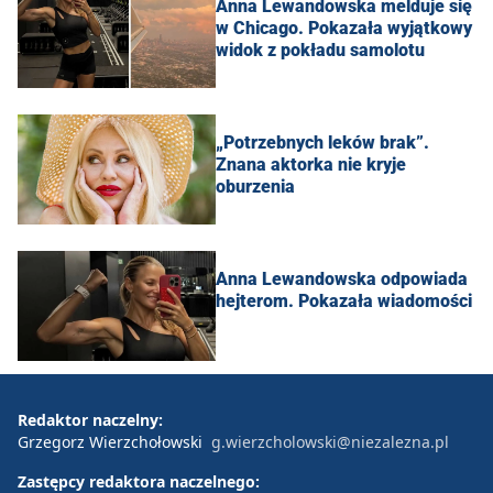
Anna Lewandowska melduje się
w Chicago. Pokazała wyjątkowy
widok z pokładu samolotu
„Potrzebnych leków brak”.
Znana aktorka nie kryje
oburzenia
Anna Lewandowska odpowiada
hejterom. Pokazała wiadomości
Redaktor naczelny:
Grzegorz Wierzchołowski
g.wierzcholowski@niezalezna.pl
Zastępcy redaktora naczelnego: