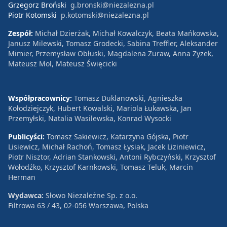
Grzegorz Broński
g.bronski@niezalezna.pl
Piotr Kotomski
p.kotomski@niezalezna.pl
Zespół:
Michał Dzierżak, Michał Kowalczyk, Beata Mańkowska,
Janusz Milewski, Tomasz Grodecki, Sabina Treffler, Aleksander
Mimier, Przemysław Obłuski, Magdalena Żuraw, Anna Zyzek,
Mateusz Mol, Mateusz Święcicki
Współpracownicy:
Tomasz Duklanowski, Agnieszka
Kołodziejczyk, Hubert Kowalski, Mariola Łukawska, Jan
Przemyłski, Natalia Wasilewska, Konrad Wysocki
Publicyści:
Tomasz Sakiewicz, Katarzyna Gójska, Piotr
Lisiewicz, Michał Rachoń, Tomasz Łysiak, Jacek Liziniewicz,
Piotr Nisztor, Adrian Stankowski, Antoni Rybczyński, Krzysztof
Wołodźko, Krzysztof Karnkowski, Tomasz Teluk, Marcin
Herman
Wydawca:
Słowo Niezależne Sp. z o.o.
Filtrowa 63 / 43, 02-056 Warszawa, Polska