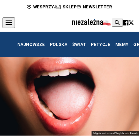
WESPRZYJ
SKLEP
NEWSLETTER
NAJNOWSZE
POLSKA
ŚWIAT
PETYCJE
MEMY
G
Zdjęcie autorstwa Oleg Magni z Pexels