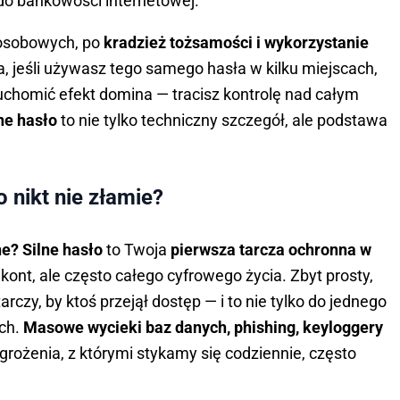
do bankowości internetowej.
h osobowych, po
kradzież tożsamości i wykorzystanie
a, jeśli używasz tego samego hasła w kilku miejscach,
chomić efekt domina — tracisz kontrolę nad całym
ne hasło
to nie tylko techniczny szczegół, ale podstawa
 nikt nie złamie?
e? Silne hasło
to Twoja
pierwsza tarcza ochronna w
kont, ale często całego cyfrowego życia. Zbyt prosty,
rczy, by ktoś przejął dostęp — i to nie tylko do jednego
ych.
Masowe wycieki baz danych, phishing, keyloggery
grożenia, z którymi stykamy się codziennie, często