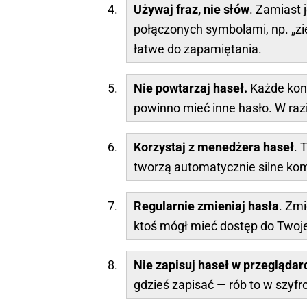
Używaj fraz, nie słów
. Zamiast 
połączonych symbolami, np. „zie
łatwe do zapamiętania.
Nie powtarzaj haseł.
Każde kon
powinno mieć inne hasło. W razi
Korzystaj
z
menedżera haseł
. 
tworzą automatycznie silne kom
Regularnie zmieniaj hasła
. Zmi
ktoś mógł mieć dostęp do Twoj
Nie zapisuj haseł w przeglądar
gdzieś zapisać — rób to w szy