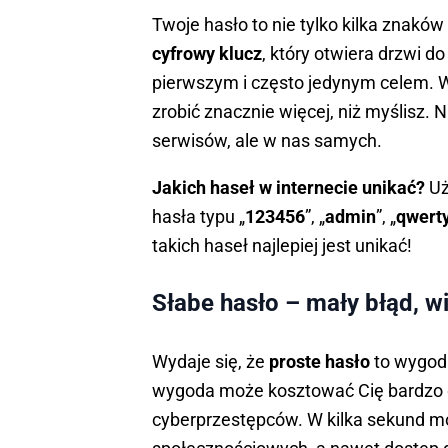
Twoje hasło to nie tylko kilka znak
cyfrowy klucz
, który otwiera drzwi d
pierwszym i często jedynym celem. Wy
zrobić znacznie więcej, niż myślisz.
serwisów, ale w nas samych.
Jakich haseł w internecie unikać?
Uż
hasła typu „
123456
”, „
admin
”, „
qwert
takich haseł najlepiej jest unikać!
​​Słabe hasło – mały błąd, 
Wydaje się, że
proste hasło
to wygoda
wygoda może kosztować Cię bardzo
cyberprzestępców. W kilka sekund mo