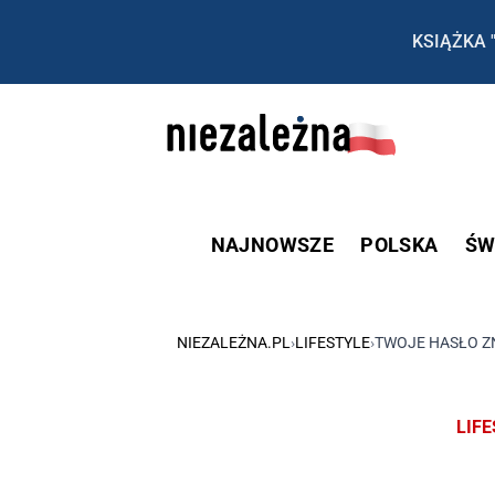
KSIĄŻKA 
NAJNOWSZE
POLSKA
ŚW
NIEZALEŻNA.PL
›
LIFESTYLE
›
TWOJE HASŁO ZN
LIF