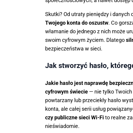
społecznościowych, a nawet dostęp 
Skutki? Od utraty pieniędzy i danyc
Twojego konta do oszustw
. Co gorsz
włamanie do jednego z nich może uru
swoim cyfrowym życiem. Dlatego
sil
bezpieczeństwa w sieci.
Jak stworzyć hasło, którego
Jakie hasło jest naprawdę bezpieczn
cyfrowym świecie
— nie tylko Twoich 
powtarzany lub przeciekły hasło wysta
konta, ale całej serii usług powiązan
czy publiczne sieci Wi-Fi
to realne za
nieświadomie.