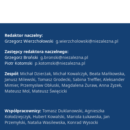
Redaktor naczelny:
Grzegorz Wierzchołowski
g.wierzcholowski@niezalezna.pl
Zastępcy redaktora naczelnego:
Grzegorz Broński
g.bronski@niezalezna.pl
Piotr Kotomski
p.kotomski@niezalezna.pl
Zespół:
Michał Dzierżak, Michał Kowalczyk, Beata Mańkowska,
Janusz Milewski, Tomasz Grodecki, Sabina Treffler, Aleksander
Mimier, Przemysław Obłuski, Magdalena Żuraw, Anna Zyzek,
Mateusz Mol, Mateusz Święcicki
Współpracownicy:
Tomasz Duklanowski, Agnieszka
Kołodziejczyk, Hubert Kowalski, Mariola Łukawska, Jan
Przemyłski, Natalia Wasilewska, Konrad Wysocki