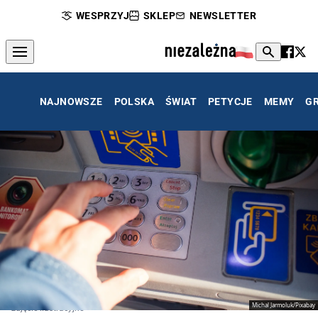
WESPRZYJ
SKLEP
NEWSLETTER
NAJNOWSZE
POLSKA
ŚWIAT
PETYCJE
MEMY
G
Michal Jarmoluk/Pixabay
zdjęcie ilustracyjne