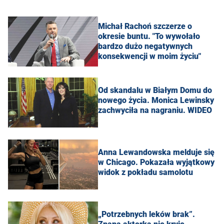
Michał Rachoń szczerze o
okresie buntu. "To wywołało
bardzo dużo negatywnych
konsekwencji w moim życiu"
Od skandalu w Białym Domu do
nowego życia. Monica Lewinsky
zachwyciła na nagraniu. WIDEO
Anna Lewandowska melduje się
w Chicago. Pokazała wyjątkowy
widok z pokładu samolotu
„Potrzebnych leków brak”.