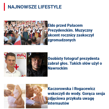
NAJNOWSZE LIFESTYLE
Eldo przed Pałacem
Prezydenckim. Muzyczny
akcent rocznicy zaskoczył
zgromadzonych
Osobisty fotograf prezydenta
zabrał głos. Takich słów użył o
Nawrockim
Kaczorowska i Rogacewicz
wskoczyli do wody. Gorąca sesja
zdjęciowa przykuła uwagę
internautów