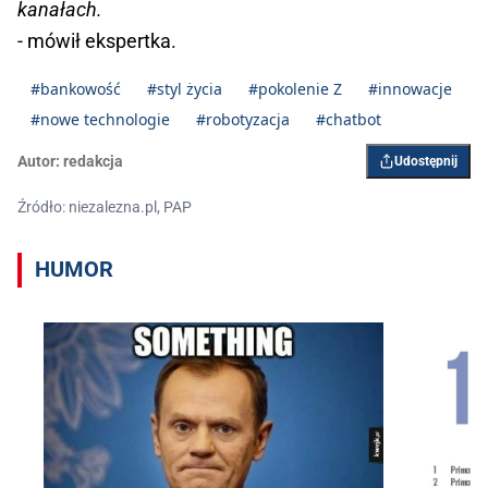
kanałach.
- mówił ekspertka.
#bankowość
#styl życia
#pokolenie Z
#innowacje
#nowe technologie
#robotyzacja
#chatbot
Autor:
redakcja
Udostępnij
Źródło: niezalezna.pl, PAP
HUMOR