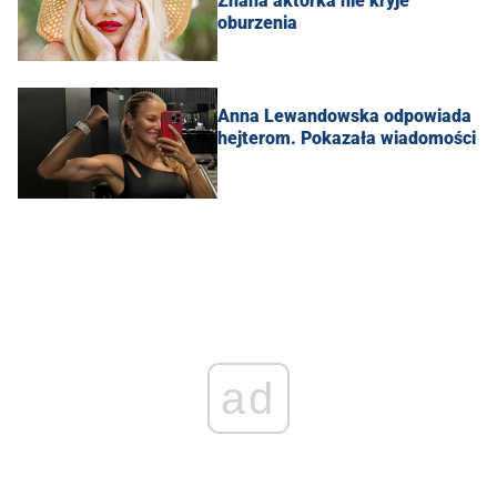
Znana aktorka nie kryje
oburzenia
Anna Lewandowska odpowiada
hejterom. Pokazała wiadomości
ad