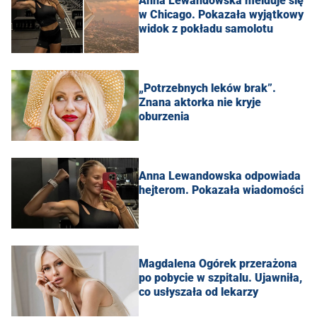
Anna Lewandowska melduje się
w Chicago. Pokazała wyjątkowy
widok z pokładu samolotu
„Potrzebnych leków brak”.
Znana aktorka nie kryje
oburzenia
Anna Lewandowska odpowiada
hejterom. Pokazała wiadomości
Magdalena Ogórek przerażona
po pobycie w szpitalu. Ujawniła,
co usłyszała od lekarzy