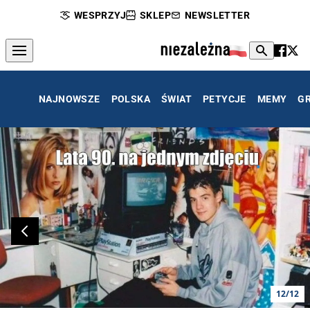
WESPRZYJ
SKLEP
NEWSLETTER
NAJNOWSZE
POLSKA
ŚWIAT
PETYCJE
MEMY
G
12/12