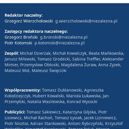
Redaktor naczelny:
Grzegorz Wierzchołowski
g.wierzcholowski@niezalezna.pl
Zastępcy redaktora naczelnego:
Grzegorz Broński
g.bronski@niezalezna.pl
Piotr Kotomski
p.kotomski@niezalezna.pl
Zespół:
Michał Dzierżak, Michał Kowalczyk, Beata Mańkowska,
Janusz Milewski, Tomasz Grodecki, Sabina Treffler, Aleksander
Mimier, Przemysław Obłuski, Magdalena Żuraw, Anna Zyzek,
Mateusz Mol, Mateusz Święcicki
Współpracownicy:
Tomasz Duklanowski, Agnieszka
Kołodziejczyk, Hubert Kowalski, Mariola Łukawska, Jan
Przemyłski, Natalia Wasilewska, Konrad Wysocki
Publicyści:
Tomasz Sakiewicz, Katarzyna Gójska, Piotr
Lisiewicz, Michał Rachoń, Tomasz Łysiak, Jacek Liziniewicz,
Piotr Nisztor, Adrian Stankowski, Antoni Rybczyński, Krzysztof