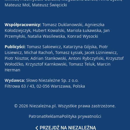
Mateusz Mol, Mateusz Święcicki
Współpracownicy:
Tomasz Duklanowski, Agnieszka
Kołodziejczyk, Hubert Kowalski, Mariola Łukawska, Jan
Przemyłski, Natalia Wasilewska, Konrad Wysocki
Publicyści:
Tomasz Sakiewicz, Katarzyna Gójska, Piotr
Lisiewicz, Michał Rachoń, Tomasz Łysiak, Jacek Liziniewicz,
Piotr Nisztor, Adrian Stankowski, Antoni Rybczyński, Krzysztof
Wołodźko, Krzysztof Karnkowski, Tomasz Teluk, Marcin
Herman
Wydawca:
Słowo Niezależne Sp. z o.o.
Filtrowa 63 / 43, 02-056 Warszawa, Polska
© 2026 Niezależna.pl. Wszystkie prawa zastrzeżone.
Patronat
Reklama
Polityka prywatności
PRZEJDŹ NA NIEZALEŻNĄ