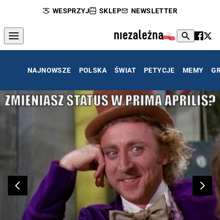
WESPRZYJ
SKLEP
NEWSLETTER
NAJNOWSZE
POLSKA
ŚWIAT
PETYCJE
MEMY
G