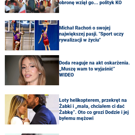
obronę wziął go... polityk KO
Michał Rachoń o swojej
największej pasji. "Sport uczy
rywalizacji w życiu"
Doda reaguje na akt oskarżenia.
„Muszę wam to wyjaśnić”
WIDEO
Loty helikopterem, przekręt na
Żabki i „mała, chciałem ci dać
Żabkę”. Oto co grozi Dodzie i jej
byłemu mężowi