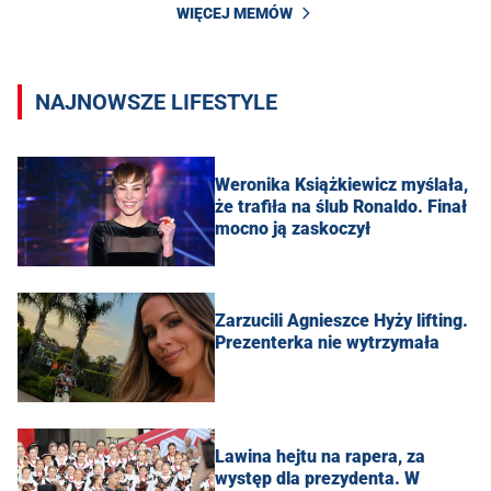
WIĘCEJ MEMÓW
NAJNOWSZE LIFESTYLE
Weronika Książkiewicz myślała,
że trafiła na ślub Ronaldo. Finał
mocno ją zaskoczył
Zarzucili Agnieszce Hyży lifting.
Prezenterka nie wytrzymała
Lawina hejtu na rapera, za
występ dla prezydenta. W