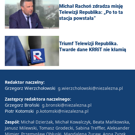
Michał Rachoń zdradza misję
Telewizji Republika: „Po to ta
stacja powstała”
Triumf Telewizji Republika.
Twarde dane KRRiT nie kłamią
Redaktor naczelny:
Grzegorz Wierzchołowski
g.wierzcholowski@niezalezna.pl
Zastępcy redaktora naczelnego:
Grzegorz Broński
g.bronski@niezalezna.pl
Piotr Kotomski
p.kotomski@niezalezna.pl
Zespół:
Michał Dzierżak, Michał Kowalczyk, Beata Mańkowska,
Janusz Milewski, Tomasz Grodecki, Sabina Treffler, Aleksander
Mimier, Przemysław Obłuski, Magdalena Żuraw, Anna Zyzek,