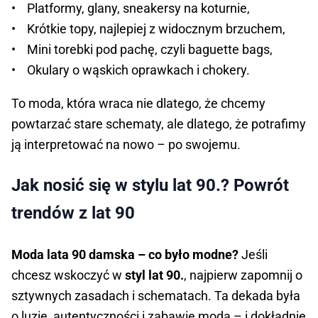
• Platformy, glany, sneakersy na koturnie,
• Krótkie topy, najlepiej z widocznym brzuchem,
• Mini torebki pod pachę, czyli baguette bags,
• Okulary o wąskich oprawkach i chokery.
To moda, która wraca nie dlatego, że chcemy
powtarzać stare schematy, ale dlatego, że potrafimy
ją interpretować na nowo – po swojemu.
Jak nosić się w stylu lat 90.? Powrót
trendów z lat 90
Moda lata 90 damska – co było modne?
Jeśli
chcesz wskoczyć w
styl lat 90.
, najpierw zapomnij o
sztywnych zasadach i schematach. Ta dekada była
o luzie, autentyczności i zabawie modą – i dokładnie