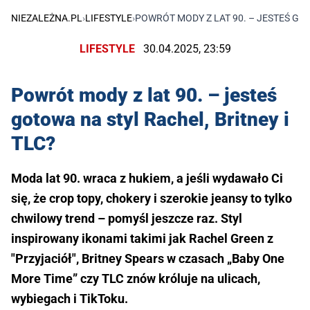
NIEZALEŻNA.PL
›
LIFESTYLE
›
POWRÓT MODY Z LAT 90. – JESTEŚ GOT
LIFESTYLE
30.04.2025, 23:59
Powrót mody z lat 90. – jesteś
gotowa na styl Rachel, Britney i
TLC?
Moda lat 90. wraca z hukiem, a jeśli wydawało Ci
się, że crop topy, chokery i szerokie jeansy to tylko
chwilowy trend – pomyśl jeszcze raz. Styl
inspirowany ikonami takimi jak Rachel Green z
"Przyjaciół", Britney Spears w czasach „Baby One
More Time” czy TLC znów króluje na ulicach,
wybiegach i TikToku.