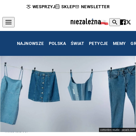
WESPRZYJ
SKLEP
NEWSLETTER
NAJNOWSZE
POLSKA
ŚWIAT
PETYCJE
MEMY
G
cottonbro studio - pexels.com
Moda lata 90.