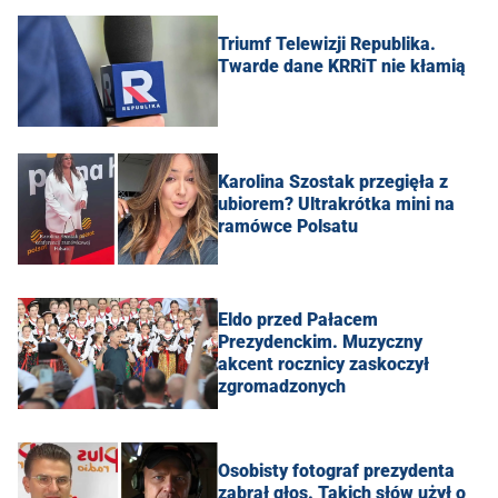
Triumf Telewizji Republika.
Twarde dane KRRiT nie kłamią
Karolina Szostak przegięła z
ubiorem? Ultrakrótka mini na
ramówce Polsatu
Eldo przed Pałacem
Prezydenckim. Muzyczny
akcent rocznicy zaskoczył
zgromadzonych
Osobisty fotograf prezydenta
zabrał głos. Takich słów użył o