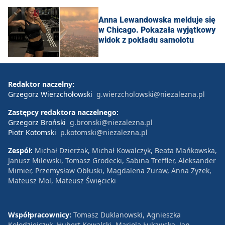
Anna Lewandowska melduje się
w Chicago. Pokazała wyjątkowy
widok z pokładu samolotu
Redaktor naczelny:
Grzegorz Wierzchołowski
g.wierzcholowski@niezalezna.pl
Zastępcy redaktora naczelnego:
Grzegorz Broński
g.bronski@niezalezna.pl
Piotr Kotomski
p.kotomski@niezalezna.pl
Zespół:
Michał Dzierżak, Michał Kowalczyk, Beata Mańkowska,
Janusz Milewski, Tomasz Grodecki, Sabina Treffler, Aleksander
Mimier, Przemysław Obłuski, Magdalena Żuraw, Anna Zyzek,
Mateusz Mol, Mateusz Święcicki
Współpracownicy:
Tomasz Duklanowski, Agnieszka
Kołodziejczyk, Hubert Kowalski, Mariola Łukawska, Jan