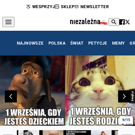
WESPRZYJ
SKLEP
NEWSLETTER
NAJNOWSZE
POLSKA
ŚWIAT
PETYCJE
MEMY
G
9/15