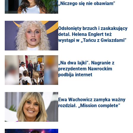
„Niczego się nie obawiam”
Odsłonięty brzuch i zaskakujący
detal. Helena Englert też
wystąpi w „Tańcu z Gwiazdami”
„Na dwa lajki”. Nagranie z
prezydentem Nawrockim
podbija internet
Ewa Wachowicz zamyka ważny
rozdział. „Mission complete”