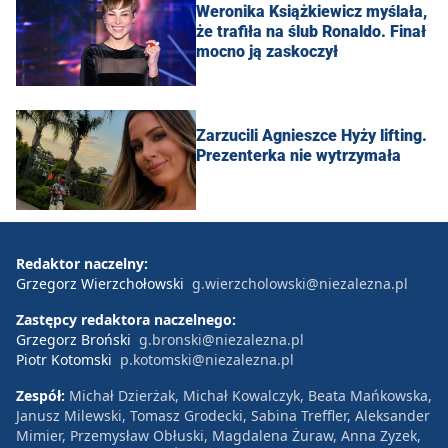
Weronika Książkiewicz myślała,
że trafiła na ślub Ronaldo. Finał
mocno ją zaskoczył
Zarzucili Agnieszce Hyży lifting.
Prezenterka nie wytrzymała
Redaktor naczelny:
Grzegorz Wierzchołowski
g.wierzcholowski@niezalezna.pl
Zastępcy redaktora naczelnego:
Grzegorz Broński
g.bronski@niezalezna.pl
Piotr Kotomski
p.kotomski@niezalezna.pl
Zespół:
Michał Dzierżak, Michał Kowalczyk, Beata Mańkowska,
Janusz Milewski, Tomasz Grodecki, Sabina Treffler, Aleksander
Mimier, Przemysław Obłuski, Magdalena Żuraw, Anna Zyzek,