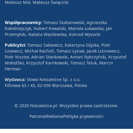
Mateusz Mol, Mateusz Święcicki
Współpracownicy:
Tomasz Duklanowski, Agnieszka
Kołodziejczyk, Hubert Kowalski, Mariola Łukawska, Jan
Przemyłski, Natalia Wasilewska, Konrad Wysocki
Publicyści:
Tomasz Sakiewicz, Katarzyna Gójska, Piotr
Lisiewicz, Michał Rachoń, Tomasz Łysiak, Jacek Liziniewicz,
Piotr Nisztor, Adrian Stankowski, Antoni Rybczyński, Krzysztof
Wołodźko, Krzysztof Karnkowski, Tomasz Teluk, Marcin
Herman
Wydawca:
Słowo Niezależne Sp. z o.o.
Filtrowa 63 / 43, 02-056 Warszawa, Polska
© 2026 Niezależna.pl. Wszystkie prawa zastrzeżone.
Patronat
Reklama
Polityka prywatności