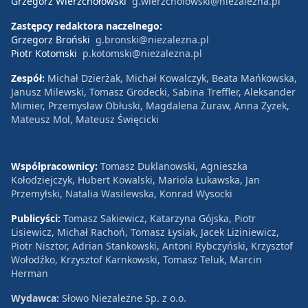
Grzegorz Wierzchołowski
g.wierzcholowski@niezalezna.pl
Zastępcy redaktora naczelnego:
Grzegorz Broński
g.bronski@niezalezna.pl
Piotr Kotomski
p.kotomski@niezalezna.pl
Zespół:
Michał Dzierżak, Michał Kowalczyk, Beata Mańkowska,
Janusz Milewski, Tomasz Grodecki, Sabina Treffler, Aleksander
Mimier, Przemysław Obłuski, Magdalena Żuraw, Anna Zyzek,
Mateusz Mol, Mateusz Święcicki
Współpracownicy:
Tomasz Duklanowski, Agnieszka
Kołodziejczyk, Hubert Kowalski, Mariola Łukawska, Jan
Przemyłski, Natalia Wasilewska, Konrad Wysocki
Publicyści:
Tomasz Sakiewicz, Katarzyna Gójska, Piotr
Lisiewicz, Michał Rachoń, Tomasz Łysiak, Jacek Liziniewicz,
Piotr Nisztor, Adrian Stankowski, Antoni Rybczyński, Krzysztof
Wołodźko, Krzysztof Karnkowski, Tomasz Teluk, Marcin
Herman
Wydawca:
Słowo Niezależne Sp. z o.o.