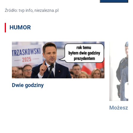
Źródło: tvp info, niezalezna.pl
HUMOR
Dwie godziny
Możesz u