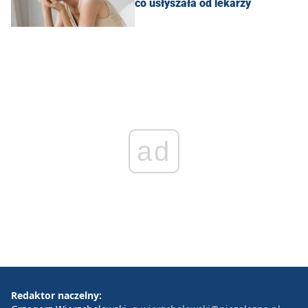
co usłyszała od lekarzy
ad
Redaktor naczelny: