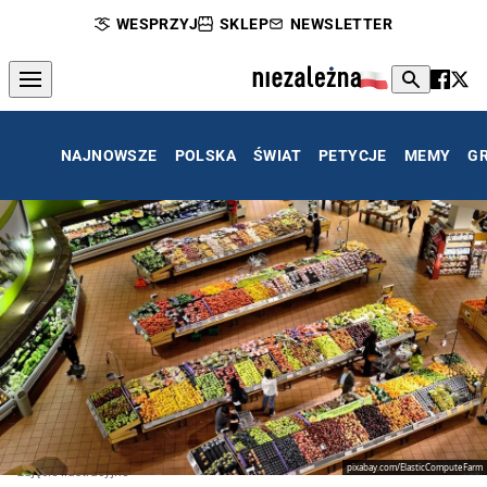
WESPRZYJ
SKLEP
NEWSLETTER
NAJNOWSZE
POLSKA
ŚWIAT
PETYCJE
MEMY
G
pixabay.com/ElasticComputeFarm
zdjęcie ilustracyjne