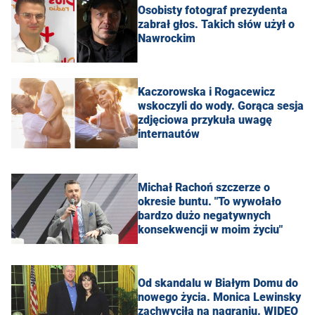
Osobisty fotograf prezydenta
zabrał głos. Takich słów użył o
Nawrockim
Kaczorowska i Rogacewicz
wskoczyli do wody. Gorąca sesja
zdjęciowa przykuła uwagę
internautów
Michał Rachoń szczerze o
okresie buntu. "To wywołało
bardzo dużo negatywnych
konsekwencji w moim życiu"
Od skandalu w Białym Domu do
nowego życia. Monica Lewinsky
zachwyciła na nagraniu. WIDEO