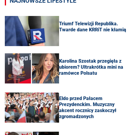
NAJNOWSZE LIFESTYLE
Triumf Telewizji Republika.
Twarde dane KRRiT nie kłamią
Karolina Szostak przegięła z
ubiorem? Ultrakrótka mini na
ramówce Polsatu
Eldo przed Pałacem
Prezydenckim. Muzyczny
akcent rocznicy zaskoczył
zgromadzonych