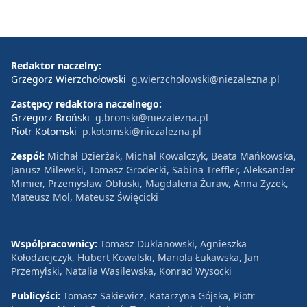
Redaktor naczelny:
Grzegorz Wierzchołowski
g.wierzcholowski@niezalezna.pl
Zastępcy redaktora naczelnego:
Grzegorz Broński
g.bronski@niezalezna.pl
Piotr Kotomski
p.kotomski@niezalezna.pl
Zespół:
Michał Dzierżak, Michał Kowalczyk, Beata Mańkowska,
Janusz Milewski, Tomasz Grodecki, Sabina Treffler, Aleksander
Mimier, Przemysław Obłuski, Magdalena Żuraw, Anna Zyzek,
Mateusz Mol, Mateusz Święcicki
Współpracownicy:
Tomasz Duklanowski, Agnieszka
Kołodziejczyk, Hubert Kowalski, Mariola Łukawska, Jan
Przemyłski, Natalia Wasilewska, Konrad Wysocki
Publicyści:
Tomasz Sakiewicz, Katarzyna Gójska, Piotr