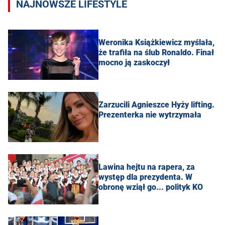
NAJNOWSZE LIFESTYLE
Weronika Książkiewicz myślała,
że trafiła na ślub Ronaldo. Finał
mocno ją zaskoczył
Zarzucili Agnieszce Hyży lifting.
Prezenterka nie wytrzymała
Lawina hejtu na rapera, za
występ dla prezydenta. W
obronę wziął go... polityk KO