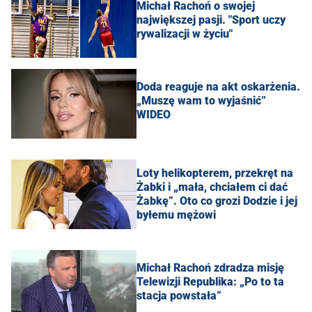
Michał Rachoń o swojej
największej pasji. "Sport uczy
rywalizacji w życiu"
Doda reaguje na akt oskarżenia.
„Muszę wam to wyjaśnić”
WIDEO
Loty helikopterem, przekręt na
Żabki i „mała, chciałem ci dać
Żabkę”. Oto co grozi Dodzie i jej
byłemu mężowi
Michał Rachoń zdradza misję
Telewizji Republika: „Po to ta
stacja powstała”