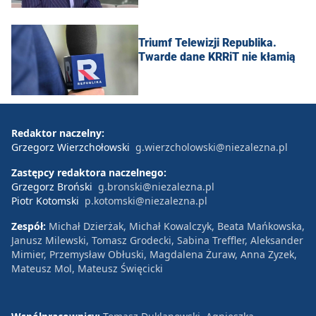
Triumf Telewizji Republika.
Twarde dane KRRiT nie kłamią
Redaktor naczelny:
Grzegorz Wierzchołowski
g.wierzcholowski@niezalezna.pl
Zastępcy redaktora naczelnego:
Grzegorz Broński
g.bronski@niezalezna.pl
Piotr Kotomski
p.kotomski@niezalezna.pl
Zespół:
Michał Dzierżak, Michał Kowalczyk, Beata Mańkowska,
Janusz Milewski, Tomasz Grodecki, Sabina Treffler, Aleksander
Mimier, Przemysław Obłuski, Magdalena Żuraw, Anna Zyzek,
Mateusz Mol, Mateusz Święcicki