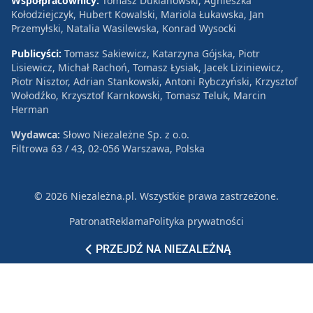
Współpracownicy:
Tomasz Duklanowski, Agnieszka
Kołodziejczyk, Hubert Kowalski, Mariola Łukawska, Jan
Przemyłski, Natalia Wasilewska, Konrad Wysocki
Publicyści:
Tomasz Sakiewicz, Katarzyna Gójska, Piotr
Lisiewicz, Michał Rachoń, Tomasz Łysiak, Jacek Liziniewicz,
Piotr Nisztor, Adrian Stankowski, Antoni Rybczyński, Krzysztof
Wołodźko, Krzysztof Karnkowski, Tomasz Teluk, Marcin
Herman
Wydawca:
Słowo Niezależne Sp. z o.o.
Filtrowa 63 / 43, 02-056 Warszawa, Polska
© 2026 Niezależna.pl. Wszystkie prawa zastrzeżone.
Patronat
Reklama
Polityka prywatności
PRZEJDŹ NA NIEZALEŻNĄ