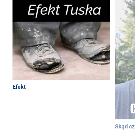
Efekt
Skąd cza