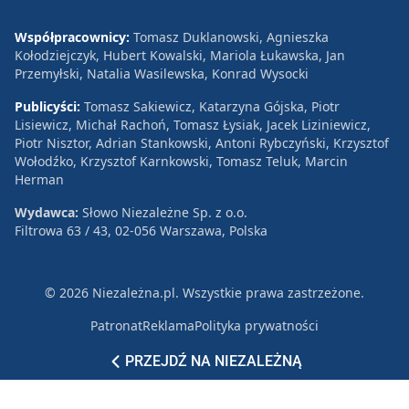
Współpracownicy:
Tomasz Duklanowski, Agnieszka
Kołodziejczyk, Hubert Kowalski, Mariola Łukawska, Jan
Przemyłski, Natalia Wasilewska, Konrad Wysocki
Publicyści:
Tomasz Sakiewicz, Katarzyna Gójska, Piotr
Lisiewicz, Michał Rachoń, Tomasz Łysiak, Jacek Liziniewicz,
Piotr Nisztor, Adrian Stankowski, Antoni Rybczyński, Krzysztof
Wołodźko, Krzysztof Karnkowski, Tomasz Teluk, Marcin
Herman
Wydawca:
Słowo Niezależne Sp. z o.o.
Filtrowa 63 / 43, 02-056 Warszawa, Polska
© 2026 Niezależna.pl. Wszystkie prawa zastrzeżone.
Patronat
Reklama
Polityka prywatności
PRZEJDŹ NA NIEZALEŻNĄ