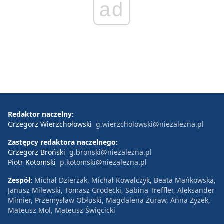
ad
Redaktor naczelny:
Grzegorz Wierzchołowski
g.wierzcholowski@niezalezna.pl
Zastępcy redaktora naczelnego:
Grzegorz Broński
g.bronski@niezalezna.pl
Piotr Kotomski
p.kotomski@niezalezna.pl
Zespół:
Michał Dzierżak, Michał Kowalczyk, Beata Mańkowska,
Janusz Milewski, Tomasz Grodecki, Sabina Treffler, Aleksander
Mimier, Przemysław Obłuski, Magdalena Żuraw, Anna Zyzek,
Mateusz Mol, Mateusz Święcicki