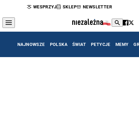
WESPRZYJ
SKLEP
NEWSLETTER
NAJNOWSZE
POLSKA
ŚWIAT
PETYCJE
MEMY
G