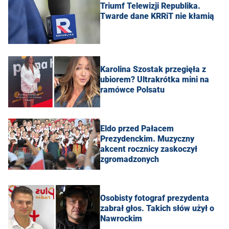
Triumf Telewizji Republika.
Twarde dane KRRiT nie kłamią
Karolina Szostak przegięła z
ubiorem? Ultrakrótka mini na
ramówce Polsatu
Eldo przed Pałacem
Prezydenckim. Muzyczny
akcent rocznicy zaskoczył
zgromadzonych
Osobisty fotograf prezydenta
zabrał głos. Takich słów użył o
Nawrockim