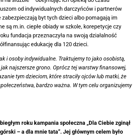
nduszom od indywidualnych darczyńców i partnerów
 zabezpieczają byt tych dzieci albo pomagają im
e są m.in. ciepłe obiady w szkole, korepetycje czy
roku fundacja przeznaczyła na swoją działalność
łfinansując edukację dla 120 dzieci.
k i osoby indywidualne. Traktujemy to jako osobistą,
 jak najszersze grono. Oprócz tej warstwy finansowej,
kazanie tym dzieciom, które straciły ojców lub matki, że
o społeczeństwa, bardzo ważna. W tym celu organizujemy
biegłym roku kampania społeczna „Dla Ciebie zginął
k górski – a dla mnie tata”. Jej głównym celem było