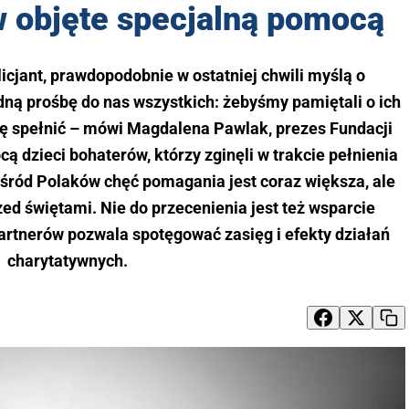
w objęte specjalną pomocą
licjant, prawdopodobnie w ostatniej chwili myślą o
edną prośbę do nas wszystkich: żebyśmy pamiętali o ich
bę spełnić – mówi Magdalena Pawlak, prezes Fundacji
ą dzieci bohaterów, którzy zginęli w trakcie pełnienia
wśród Polaków chęć pomagania jest coraz większa, ale
rzed świętami. Nie do przecenienia jest też wsparcie
artnerów pozwala spotęgować zasięg i efekty działań
charytatywnych.