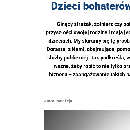
Dzieci bohateró
Ginący strażak, żołnierz czy po
przyszłości swojej rodziny i mają j
dzieciach. My staramy się tę proś
Dorastaj z Nami, obejmującej pomoc
służby publicznej. Jak podkreśla, 
ważne, żeby robić to nie tylko p
biznesu – zaangażowanie takich p
Autor:
redakcja