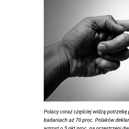
zdjęcie ilustracyjne
Polacy coraz częściej widzą potrzebę 
badaniach aż 70 proc. Polaków deklaru
wzrost o 5 pkt proc. na przestrzeni d