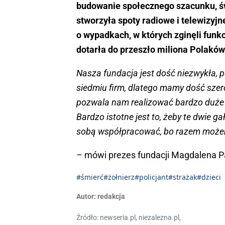
budowanie społecznego szacunku, św
stworzyła spoty radiowe i telewizyj
o wypadkach, w których zginęli funk
dotarła do przeszło miliona Polakó
Nasza fundacja jest dość niezwykła,
siedmiu firm, dlatego mamy dość sze
pozwala nam realizować bardzo duże 
Bardzo istotne jest to, żeby te dwie g
sobą współpracować, bo razem możem
– mówi prezes fundacji Magdalena P
#śmierć
#żołnierz
#policjant
#strażak
#dzieci
Autor:
redakcja
Źródło: newseria.pl, niezalezna.pl,