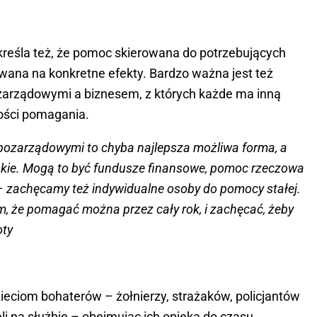
kreśla też, że pomoc skierowana do potrzebujących
ana na konkretne efekty. Bardzo ważna jest też
zarządowymi a biznesem, z których każde ma inną
ości pomagania.
pozarządowymi to chyba najlepsza możliwa forma, a
ie. Mogą to być fundusze finansowe, pomoc rzeczowa
 – zachęcamy też indywidualne osoby do pomocy stałej.
, że pomagać można przez cały rok, i zachęcać, żeby
oty
eciom bohaterów – żołnierzy, strażaków, policjantów
li na służbie – obejmując ich opieką do czasu