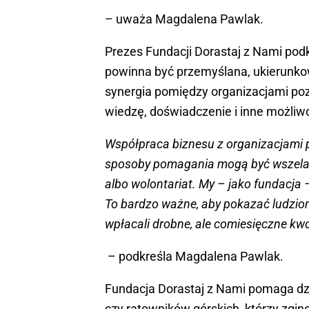
– uważa Magdalena Pawlak.
Prezes Fundacji Dorastaj z Nami pod
powinna być przemyślana, ukierunkow
synergia pomiędzy organizacjami po
wiedzę, doświadczenie i inne możliw
Współpraca biznesu z organizacjami 
sposoby pomagania mogą być wszelak
albo wolontariat. My – jako fundacja
To bardzo ważne, aby pokazać ludziom
wpłacali drobne, ale comiesięczne kw
– podkreśla Magdalena Pawlak.
Fundacja Dorastaj z Nami pomaga dzi
czy ratowników górskich, którzy zginę