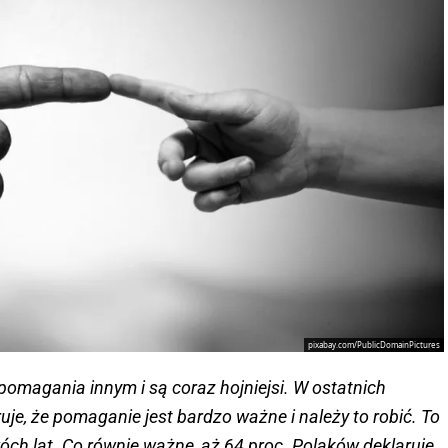
pixabay.com/PublicDomainPictures
pomagania innym i są coraz hojniejsi. W ostatnich
je, że pomaganie jest bardzo ważne i należy to robić. To
wóch lat. Co równie ważne, aż 64 proc. Polaków deklaruje