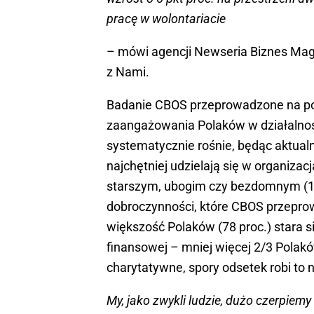
pracę w wolontariacie
– mówi agencji Newseria Biznes Mag
z Nami.
Badanie CBOS przeprowadzone na poc
zaangażowania Polaków w działalność
systematycznie rośnie, będąc aktual
najchętniej udzielają się w organiza
starszym, ubogim czy bezdomnym (10
dobroczynności, które CBOS przepro
większość Polaków (78 proc.) stara s
finansowej – mniej więcej 2/3 Polakó
charytatywne, spory odsetek robi to n
My, jako zwykli ludzie, dużo czerpiem