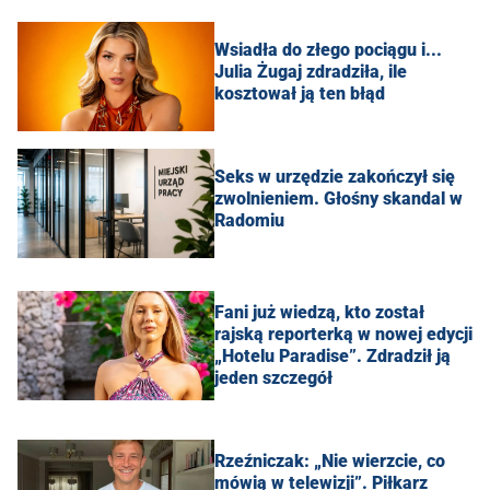
Wsiadła do złego pociągu i...
Julia Żugaj zdradziła, ile
kosztował ją ten błąd
Seks w urzędzie zakończył się
zwolnieniem. Głośny skandal w
Radomiu
Fani już wiedzą, kto został
rajską reporterką w nowej edycji
„Hotelu Paradise”. Zdradził ją
jeden szczegół
Rzeźniczak: „Nie wierzcie, co
mówią w telewizji”. Piłkarz