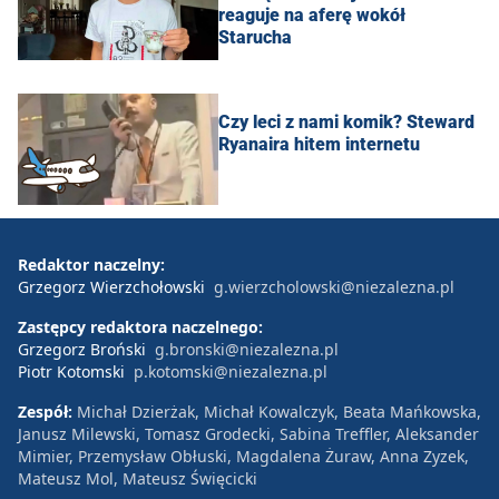
reaguje na aferę wokół
Starucha
Czy leci z nami komik? Steward
Ryanaira hitem internetu
Redaktor naczelny:
Grzegorz Wierzchołowski
g.wierzcholowski@niezalezna.pl
Zastępcy redaktora naczelnego:
Grzegorz Broński
g.bronski@niezalezna.pl
Piotr Kotomski
p.kotomski@niezalezna.pl
Zespół:
Michał Dzierżak, Michał Kowalczyk, Beata Mańkowska,
Janusz Milewski, Tomasz Grodecki, Sabina Treffler, Aleksander
Mimier, Przemysław Obłuski, Magdalena Żuraw, Anna Zyzek,
Mateusz Mol, Mateusz Święcicki