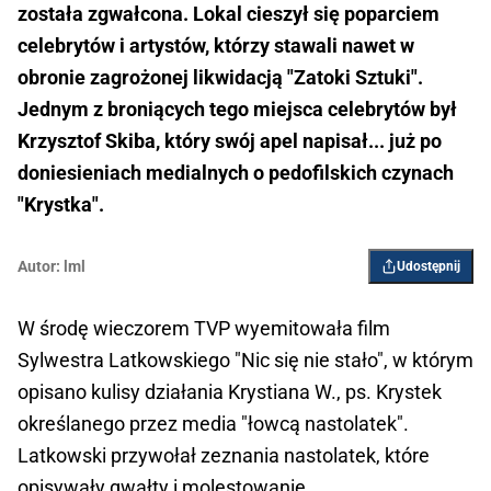
została zgwałcona. Lokal cieszył się poparciem
celebrytów i artystów, którzy stawali nawet w
obronie zagrożonej likwidacją "Zatoki Sztuki".
Jednym z broniących tego miejsca celebrytów był
Krzysztof Skiba, który swój apel napisał... już po
doniesieniach medialnych o pedofilskich czynach
"Krystka".
Autor:
lml
Udostępnij
W środę wieczorem TVP wyemitowała film
Sylwestra Latkowskiego "Nic się nie stało", w którym
opisano kulisy działania Krystiana W., ps. Krystek
określanego przez media "łowcą nastolatek".
Latkowski przywołał zeznania nastolatek, które
opisywały gwałty i molestowanie.