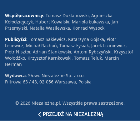
Współpracownicy:
Tomasz Duklanowski, Agnieszka
Kołodziejczyk, Hubert Kowalski, Mariola Łukawska, Jan
Przemyłski, Natalia Wasilewska, Konrad Wysocki
Publicyści:
Tomasz Sakiewicz, Katarzyna Gójska, Piotr
Lisiewicz, Michał Rachoń, Tomasz Łysiak, Jacek Liziniewicz,
Piotr Nisztor, Adrian Stankowski, Antoni Rybczyński, Krzysztof
Wołodźko, Krzysztof Karnkowski, Tomasz Teluk, Marcin
Herman
Wydawca:
Słowo Niezależne Sp. z o.o.
Filtrowa 63 / 43, 02-056 Warszawa, Polska
© 2026 Niezależna.pl. Wszystkie prawa zastrzeżone.
Patronat
Reklama
Polityka prywatności
PRZEJDŹ NA NIEZALEŻNĄ