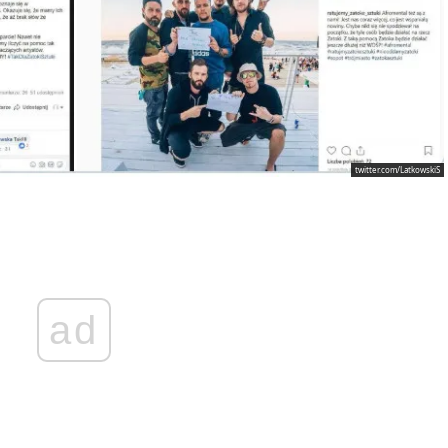
twitter.com/LatkowskiS
ad