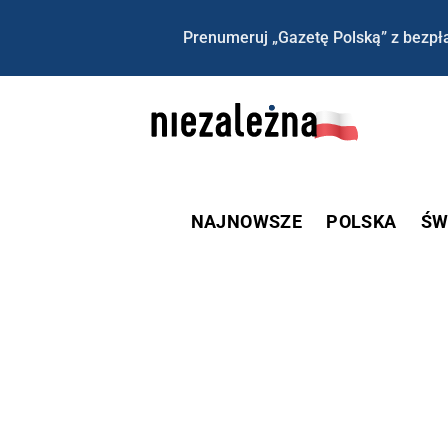
Prenumeruj „Gazetę Polską” z bezpła
NAJNOWSZE
POLSKA
ŚW