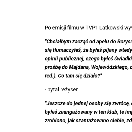
Po emisji filmu w TVP1 Latkowski wyw
"Chciałbym zacząć od apelu do Borysa 
się tłumaczyłeś, że byłeś pijany wted
opinii publicznej, czego byłeś świadki
prośbę do Majdana, Wojewódzkiego, do 
red.). Co tam się działo?"
- pytał reżyser.
"Jeszcze do jednej osoby się zwrócę, d
byłeś zaangażowany w ten klub, te im
zrobiono, jak szantażowano ciebie, zd