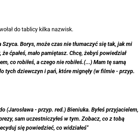
ołał do tablicy kilka nazwisk.
Szyca. Borys, może czas nie tłumaczyć się tak, jak mi
y, że ćpałeś, mało pamiętasz. Chcę, żebyś powiedział
em, co robiłeś, a czego nie robiłeś.(...) Mam tę samą
tych dziewczyn i pań, które mignęły (w filmie - przyp.
o (Jarosława - przyp. red.) Bieniuka. Byłeś przyjacielem,
prezy, sam uczestniczyłeś w tym. Zobacz, co z tobą
ecyduj się powiedzieć, co widziałeś"