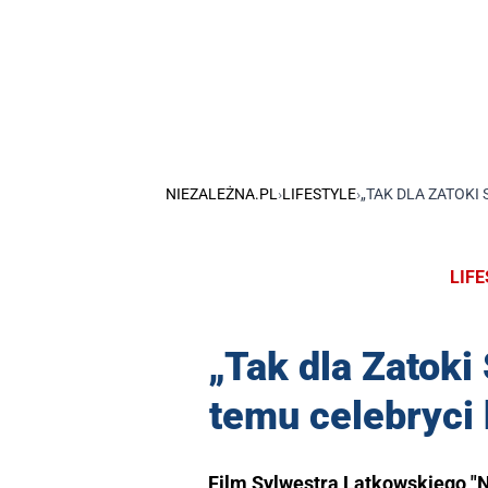
NIEZALEŻNA.PL
›
LIFESTYLE
›
„TAK DLA ZATOKI
LIF
„Tak dla Zatoki 
temu celebryci 
Film Sylwestra Latkowskiego "Ni