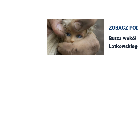
ZOBACZ PO
Burza wokół „
Latkowskiego