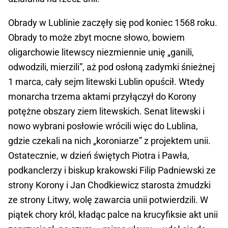
Obrady w Lublinie zaczęły się pod koniec 1568 roku.
Obrady to może zbyt mocne słowo, bowiem
oligarchowie litewscy niezmiennie unię „ganili,
odwodzili, mierzili”, aż pod osłoną zadymki śnieżnej
1 marca, cały sejm litewski Lublin opuścił. Wtedy
monarcha trzema aktami przyłączył do Korony
potężne obszary ziem litewskich. Senat litewski i
nowo wybrani posłowie wrócili więc do Lublina,
gdzie czekali na nich „koroniarze” z projektem unii.
Ostatecznie, w dzień świętych Piotra i Pawła,
podkanclerzy i biskup krakowski Filip Padniewski ze
strony Korony i Jan Chodkiewicz starosta żmudzki
ze strony Litwy, wolę zawarcia unii potwierdzili. W
piątek chory król, kładąc palce na krucyfiksie akt unii