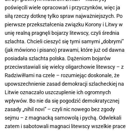
poświęcili wiele opracowań i przyczynków, więc ja
siłą rzeczy dotknę tylko spraw najważniejszych. Po
pierwsze przekształcenia związku Korony i Litwy w
unię realną pragnęli bojarzy litewscy, czyli średnia
szlachta. Chcieli cieszyć się tymi samymi „dobrymi”
(jak mówiono i pisano) prawami, które już od dawna
posiadała szlachta polska. Dążeniom bojarów
przeciwstawiali się wielcy oligarchowie litewscy – z
Radziwiłłami na czele – rozumiejąc doskonale, że
upowszechnienie zasad demokracji szlacheckiej na
Litwie oznaczało uszczuplenie ich ogromnych
wpływów. Bo nie da się pogodzić demokratycznej
zasady „nihil novi” – czyli nic nowego bez zgody
sejmu – z magnacką samowolą i pychą. Odwlekali
zatem i sabotowali magnaci litewscy wszelkie prace