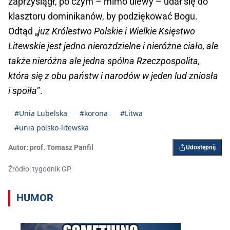
zaprzysiągł, po czym – mimo ulewy – udał się do
klasztoru dominikanów, by podziękować Bogu.
Odtąd „
już Królestwo Polskie i Wielkie Księstwo
Litewskie jest jedno nierozdzielne i nieróżne ciało, ale
także nieróżna ale jedna spólna Rzeczpospolita,
która się z obu państw i narodów w jeden lud zniosła
i spoiła
”.
#Unia Lubelska
#korona
#Litwa
#unia polsko-litewska
Autor:
prof. Tomasz Panfil
Udostępnij
Źródło: tygodnik GP
HUMOR