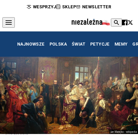
WESPRZYJ
SKLEP
NEWSLETTER
NAJNOWSZE
POLSKA
ŚWIAT
PETYCJE
MEMY
G
Jan Matejko - wikipedia
Unia Lubelska