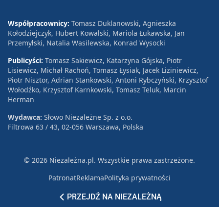
Współpracownicy:
Tomasz Duklanowski, Agnieszka
Kołodziejczyk, Hubert Kowalski, Mariola Łukawska, Jan
Przemyłski, Natalia Wasilewska, Konrad Wysocki
Publicyści:
Tomasz Sakiewicz, Katarzyna Gójska, Piotr
Lisiewicz, Michał Rachoń, Tomasz Łysiak, Jacek Liziniewicz,
Piotr Nisztor, Adrian Stankowski, Antoni Rybczyński, Krzysztof
Wołodźko, Krzysztof Karnkowski, Tomasz Teluk, Marcin
Herman
Wydawca:
Słowo Niezależne Sp. z o.o.
Filtrowa 63 / 43, 02-056 Warszawa, Polska
© 2026 Niezależna.pl. Wszystkie prawa zastrzeżone.
Patronat
Reklama
Polityka prywatności
PRZEJDŹ NA NIEZALEŻNĄ