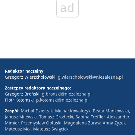
ad
Redaktor naczelny:
Grzegorz Wierzchołowski
g.wierzcholowski@niezalezna.pl
Zastępcy redaktora naczelnego:
Grzegorz Broński
g.bronski@niezalezna.pl
Piotr Kotomski
p.kotomski@niezalezna.pl
Zespół:
Michał Dzierżak, Michał Kowalczyk, Beata Mańkowska,
Janusz Milewski, Tomasz Grodecki, Sabina Treffler, Aleksander
Mimier, Przemysław Obłuski, Magdalena Żuraw, Anna Zyzek,
Mateusz Mol, Mateusz Święcicki