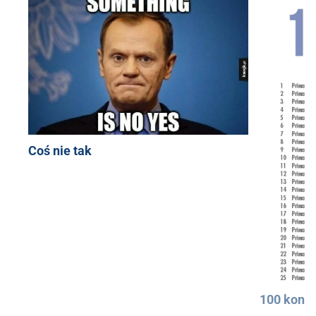
Coś nie tak
100 konkr