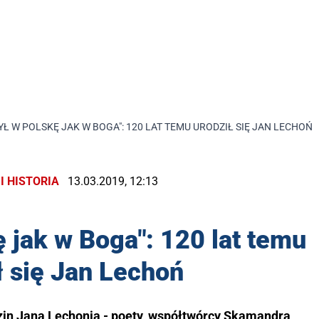
YŁ W POLSKĘ JAK W BOGA": 120 LAT TEMU URODZIŁ SIĘ JAN LECHOŃ
I HISTORIA
13.03.2019, 12:13
 jak w Boga": 120 lat temu
ł się Jan Lechoń
zin Jana Lechonia - poety, współtwórcy Skamandra,