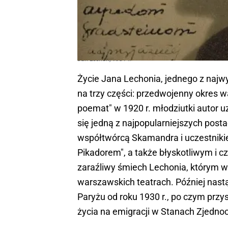
Jan Lechoń, 1931 r.
Życie Jana Lechonia, jednego z najwy
na trzy części: przedwojenny okres
poemat" w 1920 r. młodziutki autor u
się jedną z najpopularniejszych posta
współtwórcą Skamandra i uczestniki
Pikadorem", a także błyskotliwym i c
zaraźliwy śmiech Lechonia, którym 
warszawskich teatrach. Później nast
Paryżu od roku 1930 r., po czym pr
życia na emigracji w Stanach Zjedno