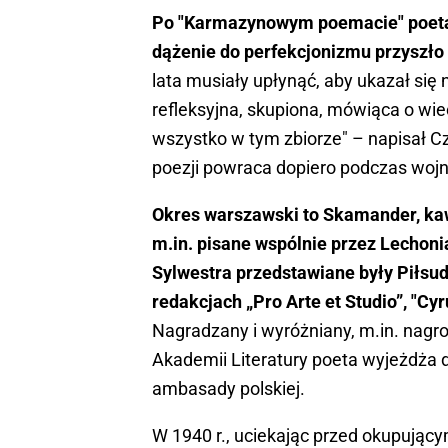
Po "Karmazynowym poemacie" poeta n
dążenie do perfekcjonizmu przyszło 
lata musiały upłynąć, aby ukazał się
refleksyjna, skupiona, mówiąca o wie
wszystko w tym zbiorze" – napisał C
poezji powraca dopiero podczas wojn
Okres warszawski to Skamander, ka
m.in. pisane wspólnie przez Lechoni
Sylwestra przedstawiane były Piłsud
redakcjach „Pro Arte et Stu­dio”, "
Nagradzany i wyróżniany, m.in. nag
Akademii Literatury poeta wyjeżdża do
ambasady polskiej.
W 1940 r., uciekając przed okupujący