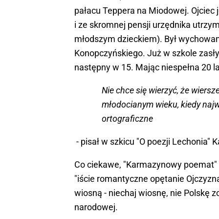
pałacu Teppera na Miodowej. Ojciec 
i ze skromnej pensji urzędnika utrz
młodszym dzieckiem). Był wychowan
Konopczyńskiego. Już w szkole zasłyn
następny w 15. Mając niespełna 20 l
Nie chce się wierzyć, że wiersz
młodocianym wieku, kiedy naj
ortograficzne
- pisał w szkicu "O poezji Lechonia" 
Co ciekawe, "Karmazynowy poemat" – 
"iście romantyczne opętanie Ojczyzną
wiosną - niechaj wiosnę, nie Polskę 
narodowej.