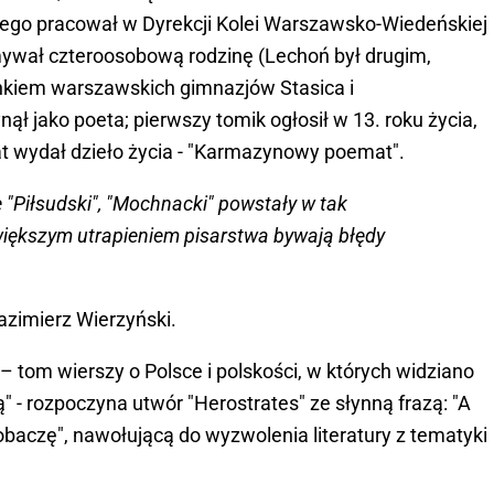
jego pracował w Dyrekcji Kolei Warszawsko-Wiedeńskiej
ymywał czteroosobową rodzinę (Lechoń był drugim,
kiem warszawskich gimnazjów Stasica i
ął jako poeta; pierwszy tomik ogłosił w 13. roku życia,
at wydał dzieło życia - "Karmazynowy poemat".
e "Piłsudski", "Mochnacki" powstały w tak
większym utrapieniem pisarstwa bywają błędy
Kazimierz Wierzyński.
tom wierszy o Polsce i polskości, w których widziano
" - rozpoczyna utwór "Herostrates" ze słynną frazą: "A
zobaczę", nawołującą do wyzwolenia literatury z tematyki