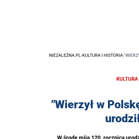
NIEZALEŻNA.PL
›
KULTURA I HISTORIA
›
"WIERZ
KULTURA 
"Wierzył w Polskę
urodzi
W środę mija 120. rocznica urod