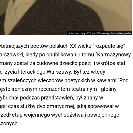
autor nieznany - Polona.pl/domena publiczna/Wikipedia
bitniejszych poetów polskich XX wieku "rozpadło się"
 warszawski, kiedy po opublikowaniu tomu "Karmazynowy
znany został za cudowne dziecko poezji i wkrótce stał
ci życia literackiego Warszawy. Był też wtedy
em szaleńczych wieczorów poetyckich w kawiarni "Pod
zęsto ironicznym recenzentem teatralnym - głośny,
wybuchał podczas przedstawień, był znany w
ąpił czas służby dyplomatycznej, jaką sprawował w
zyszedł etap wojennego wychodźstwa i powojennego
czonych.