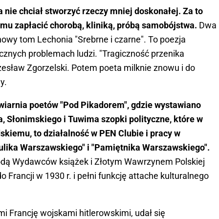
ie chciał stworzyć rzeczy mniej doskonałej. Za to
mu zapłacić chorobą, kliniką, próbą samobójstwa.
Dwa
 nowy tom Lechonia "Srebrne i czarne". To poezja
cznych problemach ludzi. "Tragiczność przenika
zesław Zgorzelski. Potem poeta milknie znowu i do
y.
wiarnia poetów "Pod Pikadorem", gdzie wystawiano
a, Słonimskiego i Tuwima szopki polityczne, które w
skiemu, to działalność w PEN Clubie i pracy w
Cyrulika Warszawskiego" i "Pamiętnika Warszawskiego".
rodą Wydawców książek i Złotym Wawrzynem Polskiej
 Francji w 1930 r. i pełni funkcję attache kulturalnego
mi Francję wojskami hitlerowskimi, udał się