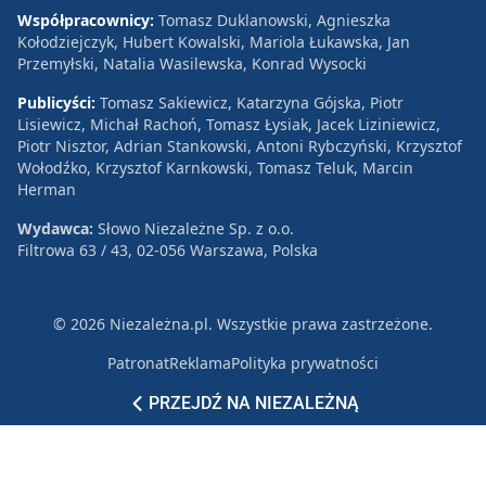
Współpracownicy:
Tomasz Duklanowski, Agnieszka
Kołodziejczyk, Hubert Kowalski, Mariola Łukawska, Jan
Przemyłski, Natalia Wasilewska, Konrad Wysocki
Publicyści:
Tomasz Sakiewicz, Katarzyna Gójska, Piotr
Lisiewicz, Michał Rachoń, Tomasz Łysiak, Jacek Liziniewicz,
Piotr Nisztor, Adrian Stankowski, Antoni Rybczyński, Krzysztof
Wołodźko, Krzysztof Karnkowski, Tomasz Teluk, Marcin
Herman
Wydawca:
Słowo Niezależne Sp. z o.o.
Filtrowa 63 / 43, 02-056 Warszawa, Polska
© 2026 Niezależna.pl. Wszystkie prawa zastrzeżone.
Patronat
Reklama
Polityka prywatności
PRZEJDŹ NA NIEZALEŻNĄ