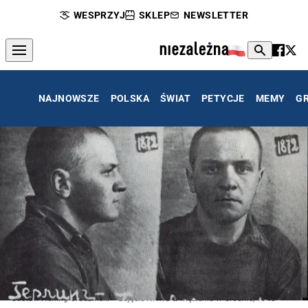
WESPRZYJ
SKLEP
NEWSLETTER
NAJNOWSZE
POLSKA
ŚWIAT
PETYCJE
MEMY
G
Gustaw Herling-Grudziński – zdjęcie NKWD z więzienia w Grodnie, 1940