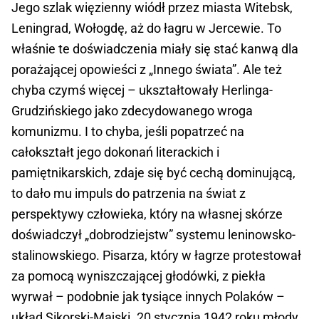
Jego szlak więzienny wiódł przez miasta Witebsk,
Leningrad, Wołogdę, aż do łagru w Jercewie. To
właśnie te doświadczenia miały się stać kanwą dla
porażającej opowieści z „Innego świata”. Ale też
chyba czymś więcej – ukształtowały Herlinga-
Grudzińskiego jako zdecydowanego wroga
komunizmu. I to chyba, jeśli popatrzeć na
całokształt jego dokonań literackich i
pamiętnikarskich, zdaje się być cechą dominującą,
to dało mu impuls do patrzenia na świat z
perspektywy człowieka, który na własnej skórze
doświadczył „dobrodziejstw” systemu leninowsko-
stalinowskiego. Pisarza, który w łagrze protestował
za pomocą wyniszczającej głodówki, z piekła
wyrwał – podobnie jak tysiące innych Polaków –
układ Sikorski-Majski. 20 stycznia 1942 roku młody