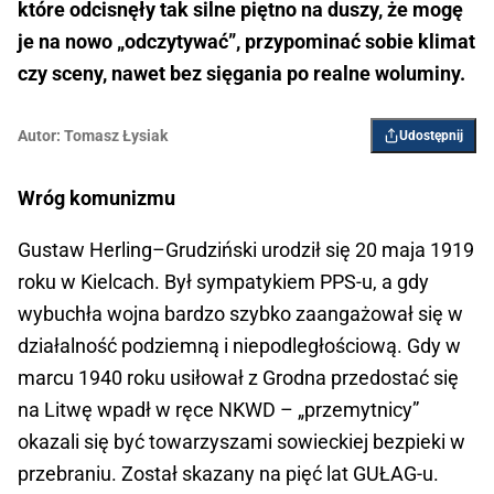
które odcisnęły tak silne piętno na duszy, że mogę
je na nowo „odczytywać”, przypominać sobie klimat
czy sceny, nawet bez sięgania po realne woluminy.
Autor:
Tomasz Łysiak
Udostępnij
Wróg komunizmu
Gustaw Herling–Grudziński urodził się 20 maja 1919
roku w Kielcach. Był sympatykiem PPS-u, a gdy
wybuchła wojna bardzo szybko zaangażował się w
działalność podziemną i niepodległościową. Gdy w
marcu 1940 roku usiłował z Grodna przedostać się
na Litwę wpadł w ręce NKWD – „przemytnicy”
okazali się być towarzyszami sowieckiej bezpieki w
przebraniu. Został skazany na pięć lat GUŁAG-u.