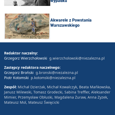
wypadku
Akwarele z Powstania
Warszawskiego
Redaktor naczelny:
Grzegorz Wierzchołowski
g.wierzcholowski@niezalezna.pl
Zastępcy redaktora naczelnego:
Grzegorz Broński
g.bronski@niezalezna.pl
Piotr Kotomski
p.kotomski@niezalezna.pl
Zespół:
Michał Dzierżak, Michał Kowalczyk, Beata Mańkowska,
Janusz Milewski, Tomasz Grodecki, Sabina Treffler, Aleksander
Mimier, Przemysław Obłuski, Magdalena Żuraw, Anna Zyzek,
Mateusz Mol, Mateusz Święcicki