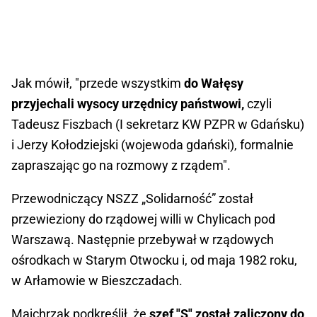
Jak mówił, "przede wszystkim
do Wałęsy
przyjechali wysocy urzędnicy państwowi,
czyli
Tadeusz Fiszbach (I sekretarz KW PZPR w Gdańsku)
i Jerzy Kołodziejski (wojewoda gdański), formalnie
zapraszając go na rozmowy z rządem".
Przewodniczący NSZZ „Solidarność” został
przewieziony do rządowej willi w Chylicach pod
Warszawą. Następnie przebywał w rządowych
ośrodkach w Starym Otwocku i, od maja 1982 roku,
w Arłamowie w Bieszczadach.
Majchrzak podkreślił, że
szef "S" został zaliczony do