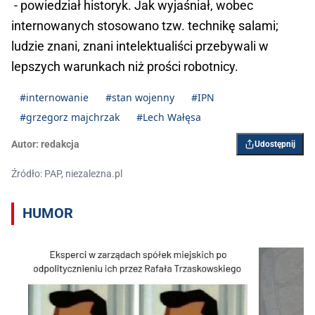
- powiedział historyk. Jak wyjaśniał, wobec
internowanych stosowano tzw. technikę salami;
ludzie znani, znani intelektualiści przebywali w
lepszych warunkach niż prości robotnicy.
#internowanie
#stan wojenny
#IPN
#grzegorz majchrzak
#Lech Wałęsa
Autor:
redakcja
Udostępnij
Źródło: PAP, niezalezna.pl
HUMOR