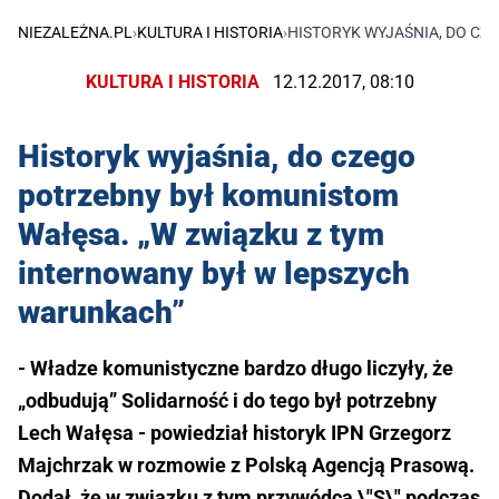
NIEZALEŻNA.PL
›
KULTURA I HISTORIA
›
HISTORYK WYJAŚNIA, DO CZ
KULTURA I HISTORIA
12.12.2017, 08:10
Historyk wyjaśnia, do czego
potrzebny był komunistom
Wałęsa. „W związku z tym
internowany był w lepszych
warunkach”
- Władze komunistyczne bardzo długo liczyły, że
„odbudują” Solidarność i do tego był potrzebny
Lech Wałęsa - powiedział historyk IPN Grzegorz
Majchrzak w rozmowie z Polską Agencją Prasową.
Dodał, że w związku z tym przywódca \"S\" podczas