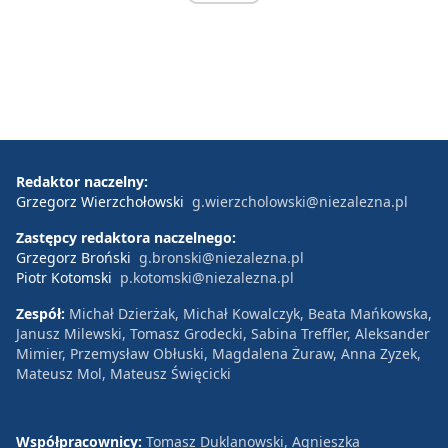
Redaktor naczelny:
Grzegorz Wierzchołowski
g.wierzcholowski@niezalezna.pl
Zastępcy redaktora naczelnego:
Grzegorz Broński
g.bronski@niezalezna.pl
Piotr Kotomski
p.kotomski@niezalezna.pl
Zespół:
Michał Dzierżak, Michał Kowalczyk, Beata Mańkowska,
Janusz Milewski, Tomasz Grodecki, Sabina Treffler, Aleksander
Mimier, Przemysław Obłuski, Magdalena Żuraw, Anna Zyzek,
Mateusz Mol, Mateusz Święcicki
Współpracownicy:
Tomasz Duklanowski, Agnieszka