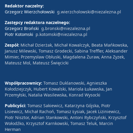
Redaktor naczelny:
Grzegorz Wierzchołowski
g.wierzcholowski@niezalezna.pl
Zastępcy redaktora naczelnego:
Grzegorz Broński
g.bronski@niezalezna.pl
Piotr Kotomski
p.kotomski@niezalezna.pl
Zespół:
Michał Dzierżak, Michał Kowalczyk, Beata Mańkowska,
Janusz Milewski, Tomasz Grodecki, Sabina Treffler, Aleksander
Mimier, Przemysław Obłuski, Magdalena Żuraw, Anna Zyzek,
Mateusz Mol, Mateusz Święcicki
Współpracownicy:
Tomasz Duklanowski, Agnieszka
Kołodziejczyk, Hubert Kowalski, Mariola Łukawska, Jan
Przemyłski, Natalia Wasilewska, Konrad Wysocki
Publicyści:
Tomasz Sakiewicz, Katarzyna Gójska, Piotr
Lisiewicz, Michał Rachoń, Tomasz Łysiak, Jacek Liziniewicz,
Piotr Nisztor, Adrian Stankowski, Antoni Rybczyński, Krzysztof
Wołodźko, Krzysztof Karnkowski, Tomasz Teluk, Marcin
Herman