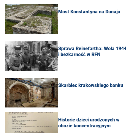
Most Konstantyna na Dunaju
Sprawa Reinefartha: Wola 1944
i bezkarność w RFN
Skarbiec krakowskiego banku
Historie dzieci urodzonych w
obozie koncentracyjnym