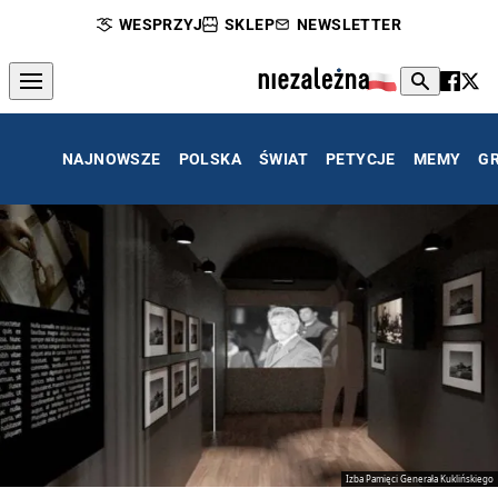
WESPRZYJ
SKLEP
NEWSLETTER
NAJNOWSZE
POLSKA
ŚWIAT
PETYCJE
MEMY
G
Izba Pamięci Generała Kuklińskiego