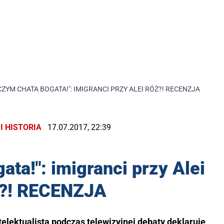
CZYM CHATA BOGATA!": IMIGRANCI PRZY ALEI RÓŻ?! RECENZJA
I HISTORIA
17.07.2017, 22:39
ata!": imigranci przy Alei
?! RECENZJA
ntelektualista podczas telewizyjnej debaty deklaruje