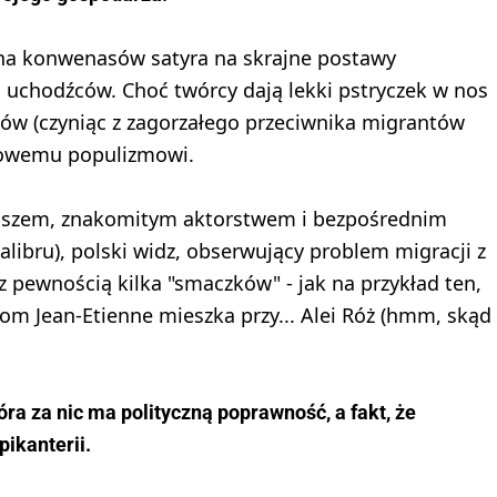
na konwenasów satyra na skrajne postawy
chodźców. Choć twórcy dają lekki pstryczek w nos
tów (czyniąc z zagorzałego przeciwnika migrantów
wicowemu populizmowi.
uszem, znakomitym aktorstwem i bezpośrednim
libru), polski widz, obserwujący problem migracji z
 pewnością kilka "smaczków" - jak na przykład ten,
om Jean-Etienne mieszka przy... Alei Róż (hmm, skąd
ra za nic ma polityczną poprawność, a fakt, że
pikanterii.