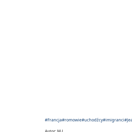
#Francja
#romowie
#uchodźcy
#imigranci
#Je
Autor:
MJ