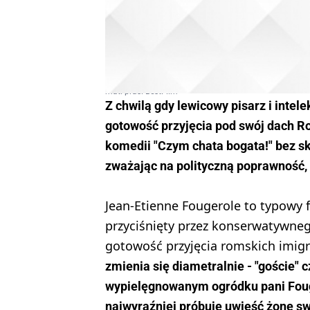
mat. pras. BestFilm
Z chwilą gdy lewicowy pisarz i intel
gotowość przyjęcia pod swój dach R
komedii "Czym chata bogata!" bez sk
zważając na polityczną poprawność,
Jean-Etienne Fougerole to typowy fr
przyciśnięty przez konserwatywneg
gotowość przyjęcia romskich imig
zmienia się diametralnie - "goście" c
wypielęgnowanym ogródku pani Fouger
najwyraźniej próbuje uwieść żonę s