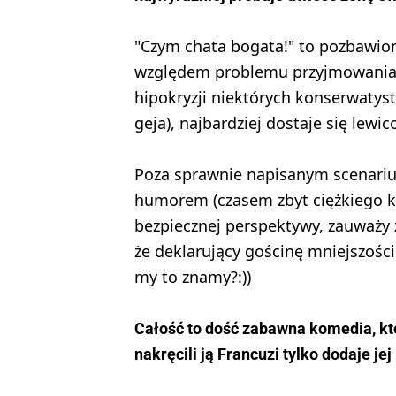
"Czym chata bogata!" to pozbawio
względem problemu przyjmowania u
hipokryzji niektórych konserwatys
geja), najbardziej dostaje się le
Poza sprawnie napisanym scenari
humorem (czasem zbyt ciężkiego ka
bezpiecznej perspektywy, zauważy z
że deklarujący gościnę mniejszości
my to znamy?:))
Całość to dość zabawna komedia, któ
nakręcili ją Francuzi tylko dodaje jej 