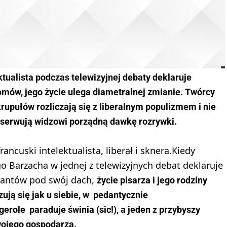
ektualista podczas telewizyjnej debaty deklaruje
omów, jego życie ulega diametralnej zmianie. Twórcy
rupułów rozliczają się z liberalnym populizmem i nie
 serwują widzowi porządną dawkę rozrywki.
ancuski intelektualista, liberał i sknera.Kiedy
o Barzacha w jednej z telewizyjnych debat deklaruje
rantów pod swój dach,
życie pisarza i jego rodziny
zują się jak u siebie, w pedantycznie
ole paraduje świnia (sic!), a jeden z przybyszy
wojego gospodarza.