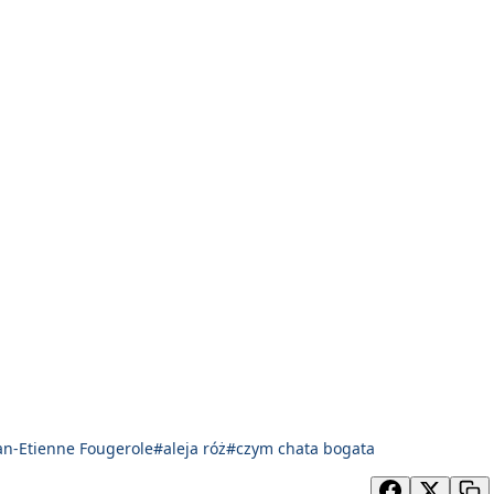
an-Etienne Fougerole
#aleja róż
#czym chata bogata