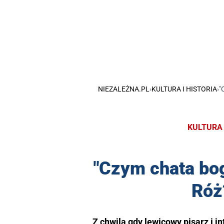
NIEZALEŻNA.PL
›
KULTURA I HISTORIA
›
"
KULTURA 
"Czym chata bog
Róż
Z chwilą gdy lewicowy pisarz i i