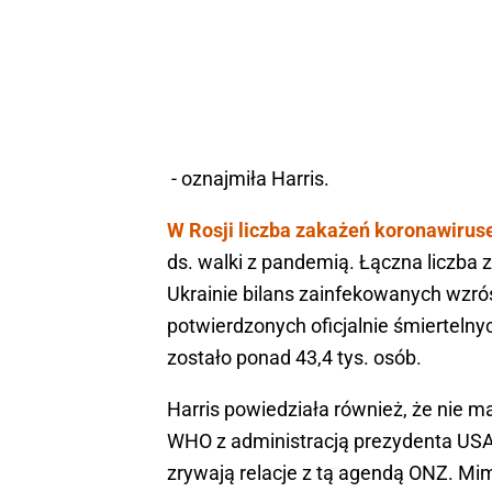
- oznajmiła Harris.
W Rosji liczba zakażeń koronawirus
ds. walki z pandemią. Łączna liczba
Ukrainie bilans zainfekowanych wzrós
potwierdzonych oficjalnie śmiertelny
zostało ponad 43,4 tys. osób.
Harris powiedziała również, że nie m
WHO z administracją prezydenta USA
zrywają relacje z tą agendą ONZ. M