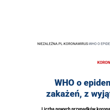
NIEZALEŻNA.PL
›
KORONAWIRUS
›
WHO O EPIDE
KORON
WHO o epidem
zakażeń, z wyj
Liczba nowych przypadków koronaw