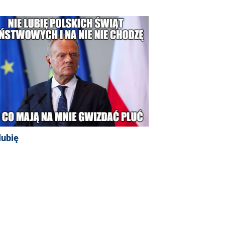
lubię