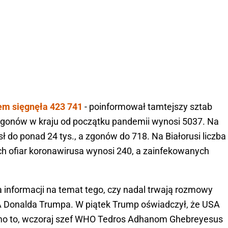
em sięgnęła 423 741
- poinformował tamtejszy sztab
 zgonów w kraju od początku pandemii wynosi 5037. Na
ł do ponad 24 tys., a zgonów do 718. Na Białorusi liczba
ch ofiar koronawirusa wynosi 240, a zainfekowanych
a informacji na temat tego, czy nadal trwają rozmowy
 Donalda Trumpa. W piątek Trump oświadczył, że USA
imo to, wczoraj szef WHO Tedros Adhanom Ghebreyesus