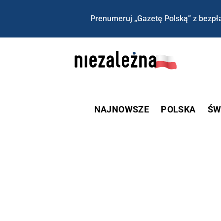
Prenumeruj „Gazetę Polską” z bezpła
NAJNOWSZE
POLSKA
ŚW