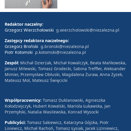
Redaktor naczelny:
Grzegorz Wierzchołowski
g.wierzcholowski@niezalezna.pl
Zastępcy redaktora naczelnego:
Grzegorz Broński
g.bronski@niezalezna.pl
Piotr Kotomski
p.kotomski@niezalezna.pl
Zespół:
Michał Dzierżak, Michał Kowalczyk, Beata Mańkowska,
Janusz Milewski, Tomasz Grodecki, Sabina Treffler, Aleksander
Mimier, Przemysław Obłuski, Magdalena Żuraw, Anna Zyzek,
Mateusz Mol, Mateusz Święcicki
Współpracownicy:
Tomasz Duklanowski, Agnieszka
Kołodziejczyk, Hubert Kowalski, Mariola Łukawska, Jan
Przemyłski, Natalia Wasilewska, Konrad Wysocki
Publicyści:
Tomasz Sakiewicz, Katarzyna Gójska, Piotr
Lisiewicz, Michał Rachoń, Tomasz Łysiak, Jacek Liziniewicz,