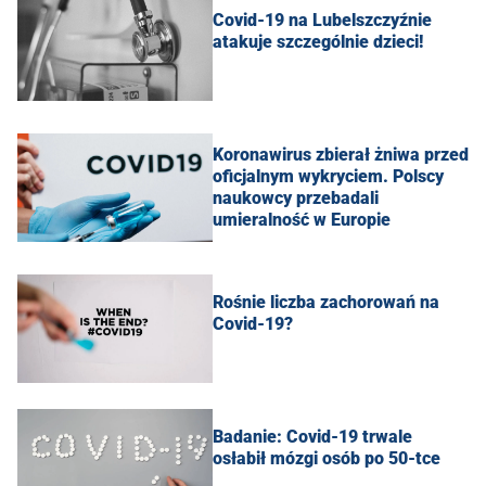
Covid-19 na Lubelszczyźnie
atakuje szczególnie dzieci!
Koronawirus zbierał żniwa przed
oficjalnym wykryciem. Polscy
naukowcy przebadali
umieralność w Europie
Rośnie liczba zachorowań na
Covid-19?
Badanie: Covid-19 trwale
osłabił mózgi osób po 50-tce