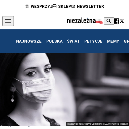
WESPRZYJ
SKLEP
NEWSLETTER
NAJNOWSZE
POLSKA
ŚWIAT
PETYCJE
MEMY
G
pixabay.com /Creative Commons CC0/mohamed_hassan
Zdjęcie ilustracyjne